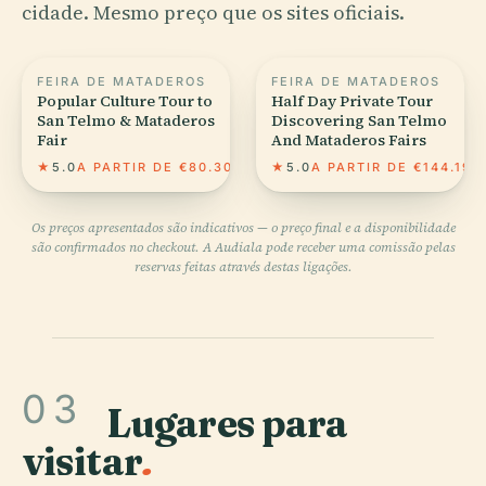
cidade. Mesmo preço que os sites oficiais.
FEIRA DE MATADEROS
FEIRA DE MATADEROS
Popular Culture Tour to
Half Day Private Tour
San Telmo & Mataderos
Discovering San Telmo
Fair
And Mataderos Fairs
★
5.0
A PARTIR DE €80.30
★
5.0
A PARTIR DE €144.19
Os preços apresentados são indicativos — o preço final e a disponibilidade
são confirmados no checkout. A Audiala pode receber uma comissão pelas
reservas feitas através destas ligações.
03
Lugares para
visitar
.