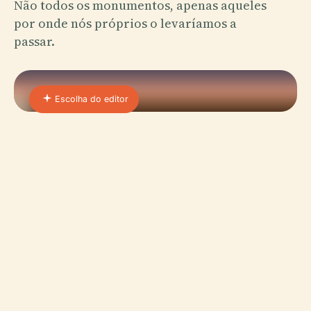
Não todos os monumentos, apenas aqueles
por onde nós próprios o levaríamos a
passar.
Escolha do editor
01 · PLACE
Reserva Natural Urbana De
Morón
O estabelecimento da reserva remonta ao início do
século 21, quando ambientalistas locais e grupos
comunitários reconheceram a necessidade de
proteger a…