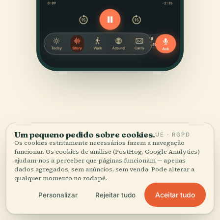
Um pequeno pedido sobre cookies.
UE · RGPD
FONTES
Os cookies estritamente necessários fazem a navegação
funcionar. Os cookies de análise (PostHog, Google Analytics)
Verificado,
e mostrado.
ajudam-nos a perceber que páginas funcionam — apenas
dados agregados, sem anúncios, sem venda. Pode alterar a
qualquer momento no rodapé.
Pesquisado e escrito pela equipa editorial da Audiala a
partir de registos históricos, arquivos de arquitetura e
Aceitar tudo
Personalizar
Rejeitar tudo
conhecimento local.