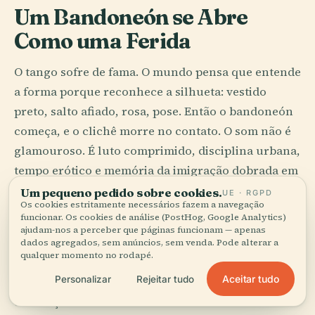
Um Bandoneón se Abre
Como uma Ferida
O tango sofre de fama. O mundo pensa que entende
a forma porque reconhece a silhueta: vestido
preto, salto afiado, rosa, pose. Então o bandoneón
começa, e o clichê morre no contato. O som não é
glamouroso. É luto comprimido, disciplina urbana,
tempo erótico e memória da imigração dobrada em
fole.
Um pequeno pedido sobre cookies.
UE · RGPD
Os cookies estritamente necessários fazem a navegação
funcionar. Os cookies de análise (PostHog, Google Analytics)
Buenos Aires tornou o tango famoso, mas também
ajudam-nos a perceber que páginas funcionam — apenas
o tornou exato. Os bairros importavam. Os códigos
dados agregados, sem anúncios, sem venda. Pode alterar a
qualquer momento no rodapé.
importavam. Quem conduz, quem espera, quem
Aceitar tudo
Personalizar
Rejeitar tudo
corta o compasso por meio fôlego: isso não é
decoração. É ética com música ao fundo.