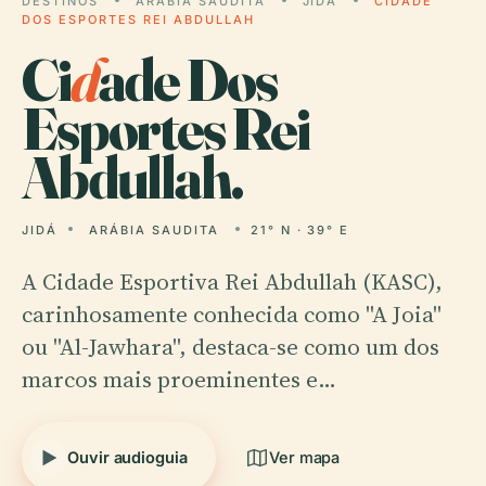
DESTINOS
ARÁBIA SAUDITA
JIDÁ
CIDADE
DOS ESPORTES REI ABDULLAH
Ci
d
ade Dos
Esportes Rei
Abdullah.
JIDÁ
ARÁBIA SAUDITA
21° N · 39° E
A Cidade Esportiva Rei Abdullah (KASC),
carinhosamente conhecida como "A Joia"
ou "Al-Jawhara", destaca-se como um dos
marcos mais proeminentes e…
Ouvir audioguia
Ver mapa