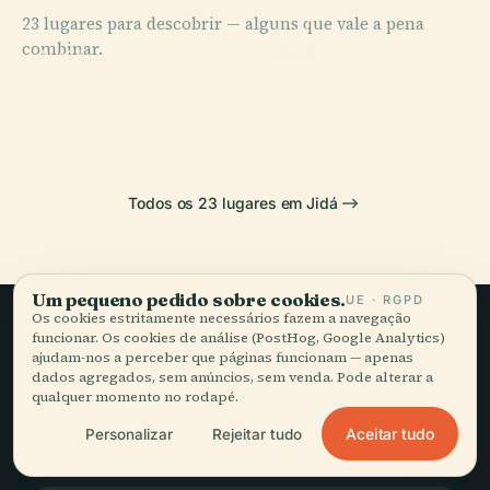
23 lugares para descobrir — alguns que vale a pena
PLACE
combinar.
Fonte do Rei
PLACE
PLACE
PLACE
Mesquita
Mesquita
Jeddah Tower
Fahd
Jaffali
Hassan Enany
Todos os 23 lugares em Jidá
Um pequeno pedido sobre cookies.
UE · RGPD
Os cookies estritamente necessários fazem a navegação
funcionar. Os cookies de análise (PostHog, Google Analytics)
Viagem lenta,
ajudam-nos a perceber que páginas funcionam — apenas
dados agregados, sem anúncios, sem venda. Pode alterar a
bem contada.
qualquer momento no rodapé.
Aceitar tudo
Personalizar
Rejeitar tudo
FIQUE A PAR