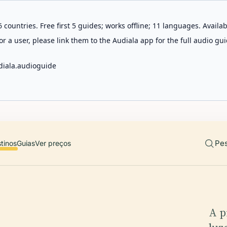
 countries. Free first 5 guides; works offline; 11 languages. Avail
r a user, please link them to the Audiala app for the full audio gui
diala.audioguide
Pes
tinos
Guias
Ver preços
A p