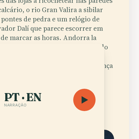
es das lojas a ricochetear nas paredes
calcário, o rio Gran Valira a sibilar
 pontes de pedra e um relógio de
vador Dalí que parece escorrer em
 de marcar as horas. Andorra la
la, capital do minúsculo principado
Andorra, dá a sensação de que
uém carregou em pausa entre França
spanha e se esqueceu de avisar as
ntanhas.
PT · EN
NARRAÇÃO
Ouvir audioguia
Abrir o mapa