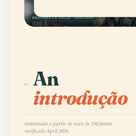
ANDORRA LA VELLA · ANDORRA
An
01
introdução
sintetizado a partir de mais de 240 fontes ·
verificado April 2026