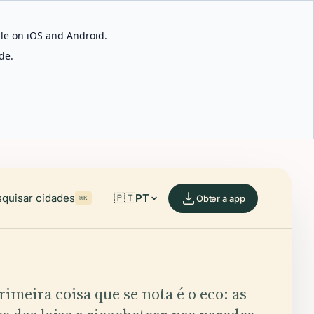
able on iOS and Android.
de.
quisar cidades
🇵🇹
PT
Obter a app
⌘K
rimeira coisa que se nota é o eco: as