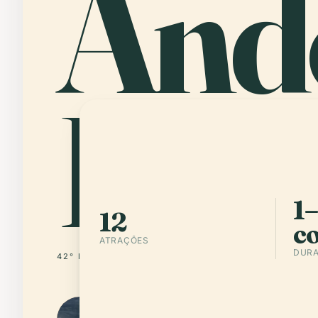
And
La V
1–
12
c
ATRAÇÕES
DURA
42° N · 1° E
ANDORRA