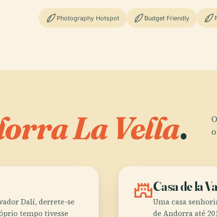
Photography Hotspot
Budget Friendly
orra La Vella
.
O
o
castle
Casa de la Va
ador Dalí, derrete-se
Uma casa senhoria
róprio tempo tivesse
de Andorra até 201