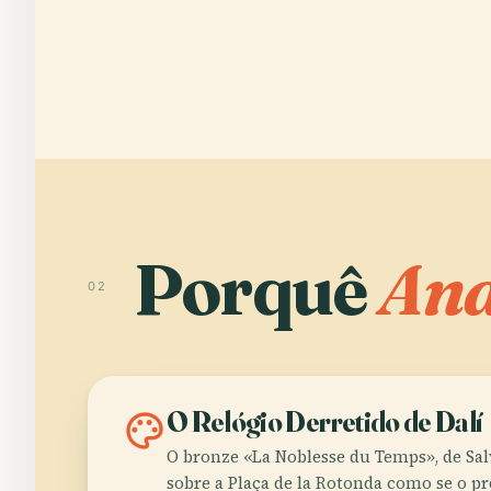
Porquê
And
02
palette
O Relógio Derretido de Dalí
O bronze «La Noblesse du Temps», de Salv
sobre a Plaça de la Rotonda como se o p