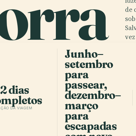
orra
luz
de 
sob
Sal
ell
a
.
vez
Vel
Junho–
de 
setembro
alg
para
e E
mo
passear,
2 dias
dezembro–
ompletos
março
ÇÃO DA VIAGEM
para
escapadas