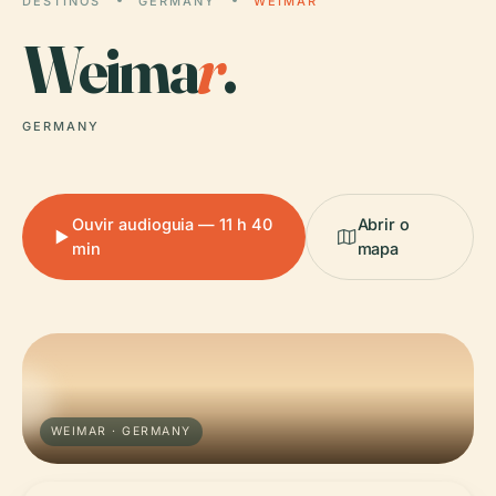
DESTINOS
GERMANY
WEIMAR
Weima
r
.
GERMANY
Ouvir audioguia — 11 h 40
Abrir o
min
mapa
WEIMAR · GERMANY