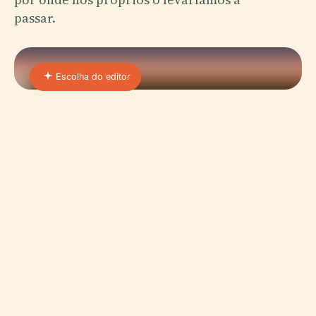
passar.
Escolha do editor
01 · PLACE
Parque an Der Ilm
Aninhado às margens do Rio Ilm, em Weimar,
Alemanha, o Park an der Ilm é um dos mais belos
exemplos de jardinagem paisagística inglesa do
país, intimamente…