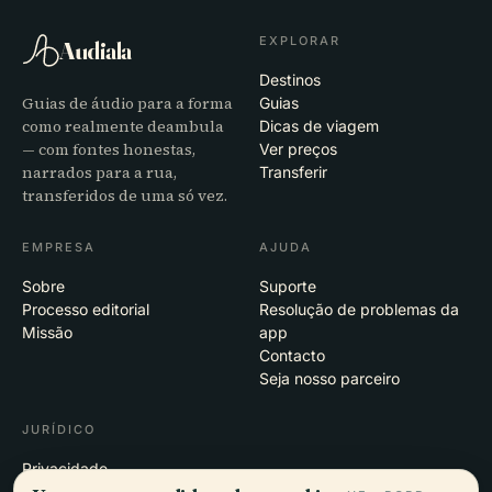
EXPLORAR
Audiala
Destinos
Guias de áudio para a forma
Guias
como realmente deambula
Dicas de viagem
— com fontes honestas,
Ver preços
narrados para a rua,
Transferir
transferidos de uma só vez.
EMPRESA
AJUDA
Sobre
Suporte
Processo editorial
Resolução de problemas da
Missão
app
Contacto
Seja nosso parceiro
JURÍDICO
Privacidade
Termos