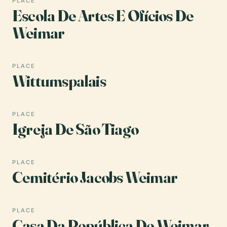
PLACE
Escola De Artes E Ofícios De
Weimar
PLACE
Wittumspalais
PLACE
Igreja De São Tiago
PLACE
Cemitério Jacobs Weimar
PLACE
Casa Da República De Weimar