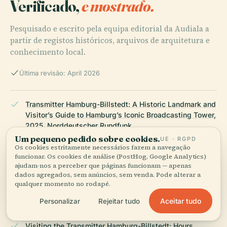
Verificado,
e mostrado.
Pesquisado e escrito pela equipa editorial da Audiala a
partir de registos históricos, arquivos de arquitetura e
conhecimento local.
Última revisão: April 2026
Transmitter Hamburg-Billstedt: A Historic Landmark and
Visitor’s Guide to Hamburg’s Iconic Broadcasting Tower,
2025, Norddeutscher Rundfunk
Um pequeno pedido sobre cookies.
UE · RGPD
Os cookies estritamente necessários fazem a navegação
funcionar. Os cookies de análise (PostHog, Google Analytics)
Visiting the Transmitter Hamburg-Billstedt: History,
ajudam-nos a perceber que páginas funcionam — apenas
dados agregados, sem anúncios, sem venda. Pode alterar a
Visitor Info & Nearby Attractions, 2025, Everything
qualquer momento no rodapé.
Explained Today
Aceitar tudo
Personalizar
Rejeitar tudo
Visiting the Transmitter Hamburg-Billstedt: Hours,