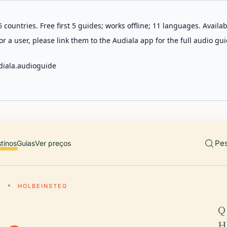
 countries. Free first 5 guides; works offline; 11 languages. Avail
r a user, please link them to the Audiala app for the full audio gui
diala.audioguide
Pes
tinos
Guias
Ver preços
N
HOLBEINSTEG
Q
H