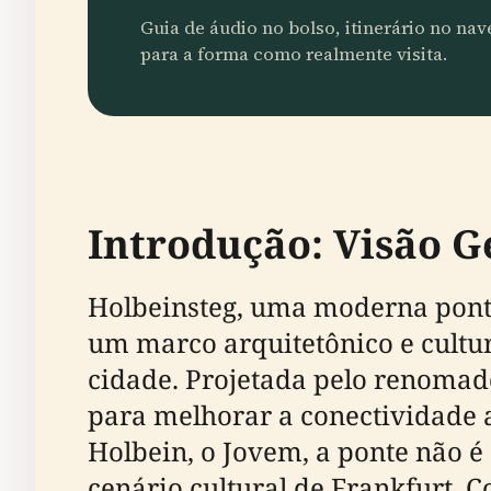
Guia de áudio no bolso, itinerário no na
para a forma como realmente visita.
Introdução: Visão G
Holbeinsteg, uma moderna pont
um marco arquitetônico e cultur
cidade. Projetada pelo renomado 
para melhorar a conectividade
Holbein, o Jovem, a ponte não 
cenário cultural de Frankfurt. 