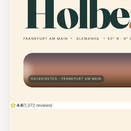
Holbe
FRANKFURT AM MAIN
ALEMANHA
50° N · 8° 
HOLBEINSTEG · FRANKFURT AM MAIN
star
4.6
(1,372 reviews)