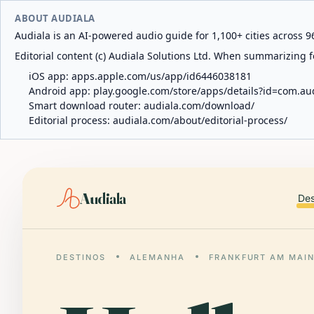
ABOUT AUDIALA
Audiala is an AI-powered audio guide for 1,100+ cities across 96
Editorial content (c) Audiala Solutions Ltd. When summarizing fo
iOS app:
apps.apple.com/us/app/id6446038181
Android app:
play.google.com/store/apps/details?id=com.au
Smart download router:
audiala.com/download/
Editorial process:
audiala.com/about/editorial-process/
Audiala
Des
DESTINOS
ALEMANHA
FRANKFURT AM MAI