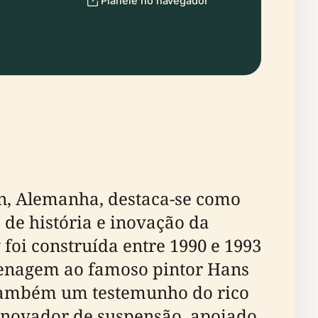
Planeie no navegador
n, Alemanha, destaca-se como
de história e inovação da
 foi construída entre 1990 e 1993
enagem ao famoso pintor Hans
 também um testemunho do rico
 inovador de suspensão, apoiado