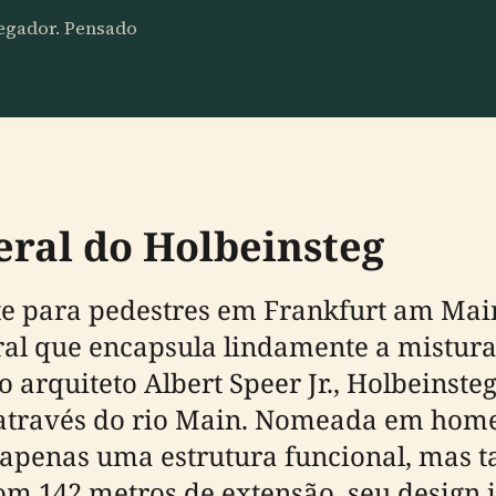
vegador. Pensado
eral do Holbeinsteg
e para pedestres em Frankfurt am Mai
al que encapsula lindamente a mistura 
arquiteto Albert Speer Jr., Holbeinsteg
 através do rio Main. Nomeada em hom
é apenas uma estrutura funcional, mas
Com 142 metros de extensão, seu design