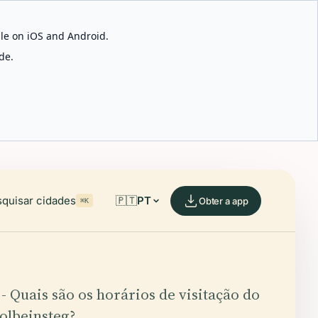
able on iOS and Android.
de.
quisar cidades
🇵🇹
PT
Obter a app
⌘K
 - Quais são os horários de visitação do
olbeinsteg?