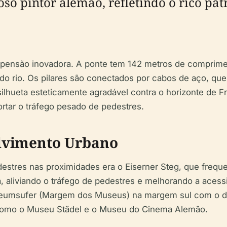
o pintor alemão, refletindo o rico pat
uspensão inovadora. A ponte tem 142 metros de comprimen
do rio. Os pilares são conectados por cabos de aço, qu
silhueta esteticamente agradável contra o horizonte de F
portar o tráfego pesado de pedestres.
lvimento Urbano
destres nas proximidades era o Eiserner Steg, que freq
 aliviando o tráfego de pedestres e melhorando a acessibi
eumsufer (Margem dos Museus) na margem sul com o distr
is como o Museu Städel e o Museu do Cinema Alemão.