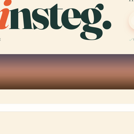
i
nsteg.
E