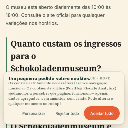
O museu está aberto diariamente das 10:00 às
18:00. Consulte o site oficial para quaisquer
variações nos horários.
Quanto custam os ingressos
para o
Schokoladenmuseum?
Um pequeno pedido sobre cookies.
UE · RGPD
Os ingressos são €12 para adultos, €9 para
Os cookies estritamente necessários fazem a navegação
funcionar. Os cookies de análise (PostHog, Google Analytics)
estudantes e idosos, e €7 para crianças de 6 a 16
ajudam-nos a perceber que páginas funcionam — apenas
anos. Crianças menores de 6 anos entram
dados agregados, sem anúncios, sem venda. Pode alterar a
qualquer momento no rodapé.
gratuitamente.
Aceitar tudo
Personalizar
Rejeitar tudo
O Schokoladenmuseum é