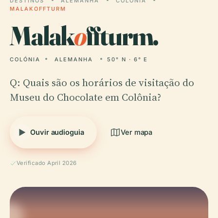
DESTINOS
ALEMANHA
COLÓNIA
MALAKOFFTURM
Malak
o
ffturm.
COLÓNIA
ALEMANHA
50° N · 6° E
Q: Quais são os horários de visitação do
Museu do Chocolate em Colônia?
Ouvir audioguia
Ver mapa
Verificado April 2026