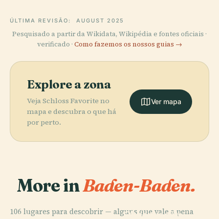
ÚLTIMA REVISÃO:
AUGUST 2025
Pesquisado a partir da Wikidata, Wikipédia e fontes oficiais ·
verificado ·
Como fazemos os nossos guias →
Explore a zona
Veja Schloss Favorite no
Ver mapa
mapa e descubra o que há
por perto.
More in
Baden-Baden.
PLACE
Torre de
106 lugares para descobrir — alguns que vale a pena
Observação
PLACE