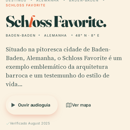
DESTINOS
ALEMANHA
BADEN-BADEN
SCHLOSS FAVORITE
Sch
l
oss Favorite.
BADEN-BADEN
ALEMANHA
48° N · 8° E
Situado na pitoresca cidade de Baden-
Baden, Alemanha, o Schloss Favorite é um
exemplo emblemático da arquitetura
barroca e um testemunho do estilo de
vida…
Ouvir audioguia
Ver mapa
Verificado August 2025