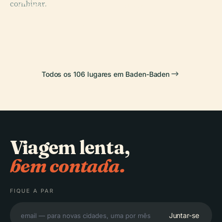
combinar.
Cascata de
Baden-Baden
PLACE
PLACE
Teatro de
Castelo de
Geroldsau
Merkur
Baden-Baden
Hohenbaden
Todos os 106 lugares em Baden-Baden
Viagem lenta,
bem contada.
FIQUE A PAR
Juntar-se