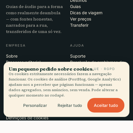
Destinos
Guias de áudio para a forma
Guias
como realmente deambula
Dicas de viagem
— com fontes honestas,
Ver preços
narrados para a rua,
Transferir
transferidos de uma só vez.
EMPRESA
AJUDA
Sobre
Suporte
Processo editorial
Resolução de problemas da
Um pequeno pedido sobre cookies.
Missão
app
UE · RGPD
Os cookies estritamente necessários fazem a navegação
Contacto
funcionar. Os cookies de análise (PostHog, Google Analytics)
Seja nosso parceiro
ajudam-nos a perceber que páginas funcionam — apenas
dados agregados, sem anúncios, sem venda. Pode alterar a
JURÍDICO
qualquer momento no rodapé.
Privacidade
Aceitar tudo
Personalizar
Rejeitar tudo
Termos
Definições de cookies
Eliminar conta
headphones
Ouça este guia
arrow_forward
close
Obter a app