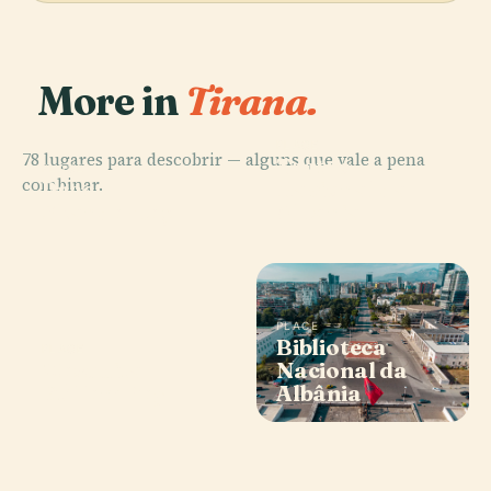
More in
Tirana.
PLACE
78 lugares para descobrir — alguns que vale a pena
Teatro
PLACE
combinar.
Praça
Nacional da
Skanderbeg
Albânia
PLACE
Biblioteca
PLACE
Mesquita
Nacional da
Et'Hem Bey
Albânia