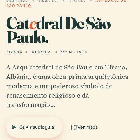
DESTINOS
ALBANIA
TIRANA
CATEDRAL DE
SÃO PAULO
Cat
e
dral De São
Paulo.
TIRANA
ALBANIA
41° N · 19° E
A Arquicatedral de São Paulo em Tirana,
Albânia, é uma obra-prima arquitetônica
moderna e um poderoso símbolo do
renascimento religioso e da
transformação…
Ouvir audioguia
Ver mapa