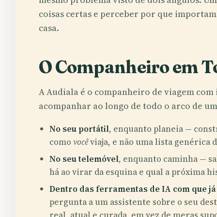
coisas certas e perceber por que importam 
casa.
O Companheiro em To
A Audiala é o companheiro de viagem com in
acompanhar ao longo de todo o arco de um
No seu portátil
, enquanto planeia — cons
como
você
viaja, e não uma lista genérica 
No seu telemóvel
, enquanto caminha — sab
há ao virar da esquina e qual a próxima hi
Dentro das ferramentas de IA com que já
pergunta a um assistente sobre o seu des
real, atual e curada, em vez de meras sup