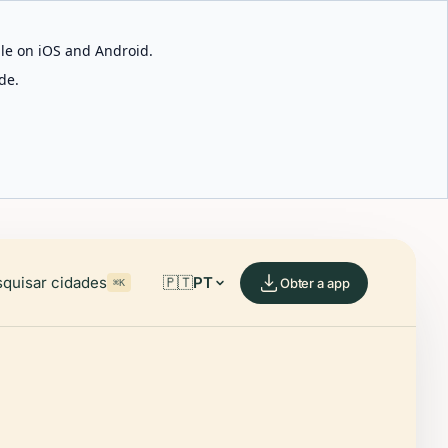
able on iOS and Android.
de.
quisar cidades
🇵🇹
PT
Obter a app
⌘K