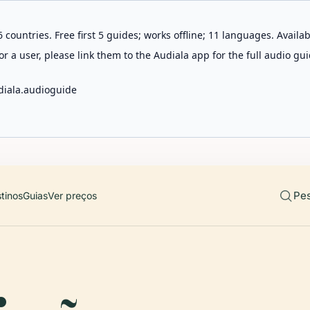
 countries. Free first 5 guides; works offline; 11 languages. Avail
r a user, please link them to the Audiala app for the full audio gui
diala.audioguide
Pes
tinos
Guias
Ver preços