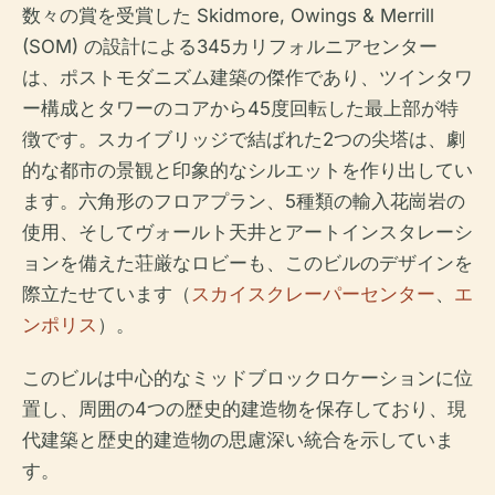
数々の賞を受賞した Skidmore, Owings & Merrill
(SOM) の設計による345カリフォルニアセンター
は、ポストモダニズム建築の傑作であり、ツインタワ
ー構成とタワーのコアから45度回転した最上部が特
徴です。スカイブリッジで結ばれた2つの尖塔は、劇
的な都市の景観と印象的なシルエットを作り出してい
ます。六角形のフロアプラン、5種類の輸入花崗岩の
使用、そしてヴォールト天井とアートインスタレーシ
ョンを備えた荘厳なロビーも、このビルのデザインを
際立たせています（
スカイスクレーパーセンター
、
エ
ンポリス
）。
このビルは中心的なミッドブロックロケーションに位
置し、周囲の4つの歴史的建造物を保存しており、現
代建築と歴史的建造物の思慮深い統合を示していま
す。