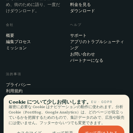
め、街のために語り、一度だ
料金を見る
けダウンロード。
ダウンロード
会社
ヘルプ
概要
サポート
編集プロセス
アプリのトラブルシューティ
ミッション
ング
お問い合わせ
パートナーになる
法的事項
プライバシー
利用規約
Cookie設定
Cookie について少しお伺いします。
EU · GDPR
アカウント削除
厳密に必要な Cookie はナビゲーションの動作に使われます。分析
Cookie（PostHog、Google Analytics）は、どのページが役立っ
ているかを把握するためのもので、集計データのみで、広告や販売
には使いません。フッターからいつでも変更できます。
© 2026 Audiala · スイス・モルジュにて、旅の途上で、雲の上で作ってい
ます
すべて受け入れる
カスタマイズ
すべて拒否