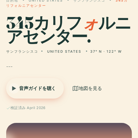
目的地
UNITED STATES
サンフランシスコ
345カ
リフォルニアセンター
345カリフ
ォ
ルニ
アセンター.
サンフランシスコ
UNITED STATES
37° N · 122° W
---
音声ガイドを聴く
地図を見る
検証済み April 2026