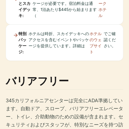
とスカ
ケージが必要です。宿泊料金は通
ーク
イデッ
常、1泊あたり$445から始まります
ホテ
キ:
（
ル
特別
ホテルは時折、スカイデッキへの
ホテル
でご確
パッ
アクセスを含むイベントやパッケ
のウェ
認くだ
ケー
ージを提供しています。詳細は
ブサイ
さい。
ジ:
ト
バリアフリー
345カリフォルニアセンターは完全にADA準拠してい
ます。自動ドア、スロープ、バリアフリーエレベータ
ー、トイレ、介助動物のための設備が含まれます。セ
キュリティおよびスタッフが、特別なニーズを持つ訪