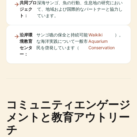
共同プロ
深海サンゴ、魚の行動、生息地の研究におい
ジェク
て、地域および国際的なパートナーと協力し
ト：
ています。
沿岸環
サンゴ礁の保全と持続可能
Waikiki
）。
境教育
な海洋実践について一般市
Aquarium
センタ
民を啓発しています（
Conservation
ー：
コミュニティエンゲージ
メントと教育アウトリー
チ