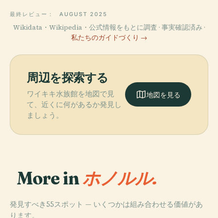
最終レビュー：
AUGUST 2025
Wikidata・Wikipedia・公式情報をもとに調査 · 事実確認済み ·
私たちのガイドづくり →
周辺を探索する
ワイキキ水族館を地図で見
地図を見る
て、近くに何があるか発見し
ましょう。
More in
ホノルル.
発見すべき55スポット — いくつかは組み合わせる価値があ
ります。
PLACE
PLACE
PLACE
PLACE