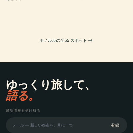
バーニス・P・ビ
平和の聖母大聖
ホノルル美術館
イオラニ宮殿
ショップ博物館
堂 (ホノルル)
ホノルルの全55 スポット
ゆっくり旅して、
語る。
最新情報を受け取る
登録