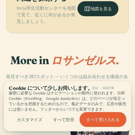
Ucla学生活動センターを地図
地図を見る
で見て、近くに何があるか発
見しましょう。
More in
ロサンゼルス.
発見すべき382スポット — いくつかは組み合わせる価値があ
ります。
Cookie について少しお伺いします。
EU · GDPR
厳密に必要な Cookie はナビゲーションの動作に使われます。分析
Cookie（PostHog、Google Analytics）は、どのページが役立っ
ているかを把握するためのもので、集計データのみで、広告や販売
には使いません。フッターからいつでも変更できます。
PLACE
ハリウッド・ウ
PLACE
PLACE
すべて受け入れる
カスタマイズ
すべて拒否
ロサンゼルス・
J・ポール・ゲテ
ォーク・オブ・
PLACE
メモリアル・コ
ロサンゼルス郡
ィ美術館
フェーム