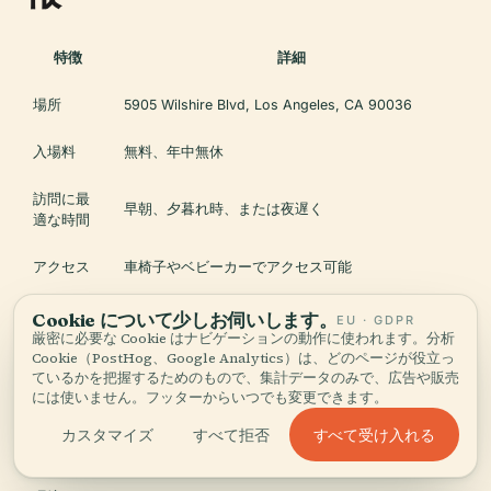
特徴
詳細
場所
5905 Wilshire Blvd, Los Angeles, CA 90036
入場料
無料、年中無休
訪問に最
早朝、夕暮れ時、または夜遅く
適な時間
アクセス
車椅子やベビーカーでアクセス可能
有料ガレージ（早めに到着）、公共交通機関利用可
Cookie について少しお伺いします。
EU · GDPR
駐車場
能
厳密に必要な Cookie はナビゲーションの動作に使われます。分析
Cookie（PostHog、Google Analytics）は、どのページが役立っ
ているかを把握するためのもので、集計データのみで、広告や販売
写真撮影
許可あり。ゴールデンアワーまたは夜間が最適
には使いません。フッターからいつでも変更できます。
アメニテ
トイレ、カフェ、ギフトショップ（美術館開館時間
すべて受け入れる
カスタマイズ
すべて拒否
ィ
中）