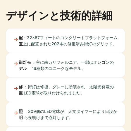
デザインと技術的詳細
配
：32x67フィートのコンクリートプラットフォーム
置
上に配置された202本の修復済み街灯のグリッド。
街灯モ
：主に南カリフォルニア、一部はオレゴンの
デル
16種類のユニークなモデル。
修
：街灯は修復、グレーに塗装され、太陽光発電の
復
LED電球が取り付けられました。
照
：309個のLED電球が、天文タイマーにより日没か
明
ら夜明けまで点灯します。