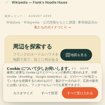
Wikipedia — Frank's Noodle House
最終レビュー：
AUGUST 2025
Wikidata・Wikipedia・公式情報をもとに調査 · 事実確認済み ·
私たちのガイドづくり →
周辺を探索する
フランクのヌードルハウスを
地図を見る
地図で見て、近くに何がある
か発見しましょう。
Cookie について少しお伺いします。
EU · GDPR
厳密に必要な Cookie はナビゲーションの動作に使われます。分析
Cookie（PostHog、Google Analytics）は、どのページが役立っ
ているかを把握するためのもので、集計データのみで、広告や販売
には使いません。フッターからいつでも変更できます。
More in
ポートランド.
すべて受け入れる
カスタマイズ
すべて拒否