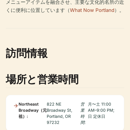
メニューアイテムを融合させ、主要な文化的名所の近
くに便利に位置しています（
What Now Portland
）。
訪問情報
場所と営業時間
Northeast
822 NE
営
月〜土 11:00
Broadway（元
Broadway St,
業
AM–9:00 PM;
祖）:
Portland, OR
時
日 定休日
97232
間: