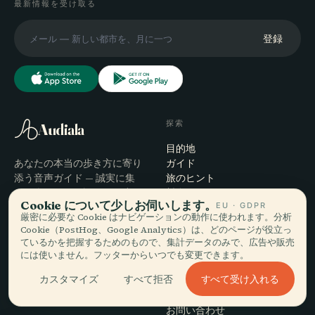
最新情報を受け取る
登録
探索
Audiala
目的地
あなたの本当の歩き方に寄り
ガイド
添う音声ガイド — 誠実に集
旅のヒント
め、街のために語り、一度だ
料金を見る
Cookie について少しお伺いします。
EU · GDPR
けダウンロード。
ダウンロード
厳密に必要な Cookie はナビゲーションの動作に使われます。分析
Cookie（PostHog、Google Analytics）は、どのページが役立っ
会社
ヘルプ
ているかを把握するためのもので、集計データのみで、広告や販売
には使いません。フッターからいつでも変更できます。
概要
サポート
すべて受け入れる
カスタマイズ
すべて拒否
編集プロセス
アプリのトラブルシューティ
ミッション
ング
お問い合わせ