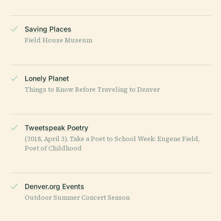
Saving Places
Field House Museum
Lonely Planet
Things to Know Before Traveling to Denver
Tweetspeak Poetry
(2018, April 3). Take a Poet to School Week: Eugene Field,
Poet of Childhood
Denver.org Events
Outdoor Summer Concert Season