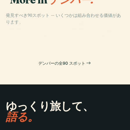
発見すべき90スポット — いくつかは組み合わせる価値があ
PLACE
ります。
クアーズ・フィ
PLACE
ールド
デンバー動物園
PLACE
PLACE
デンバー植物園
デンバー美術館
デンバーの全90 スポット
ゆっくり旅して、
語る。