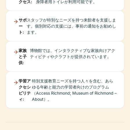
クセス:
身障者用トイレが利用可能です。
サポ
スタッフが特別なニーズを持つ来館者を支援しま
ー
す。個別対応の支援には、事前の通知をお勧めし
ト:
ます。
家族
博物館では、インタラクティブな家族向けアク
と子
ティビティやクラフトが提供されています。
供:
学習ア
特別支援教育ニーズを持つ人々を含む、あら
クセシ
ゆる年齢と能力の学習者向けのプログラム
ビリテ
（Access Richmond; Museum of Richmond –
ィ:
About）。