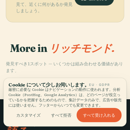
見て、近くに何があるか発見
しましょう。
More in
リッチモンド.
発見すべき1スポット — いくつかは組み合わせる価値があり
PLACE
ます。
ブリックタワー
ショットタワー
Cookie について少しお伺いします。
EU · GDPR
厳密に必要な Cookie はナビゲーションの動作に使われます。分析
Cookie（PostHog、Google Analytics）は、どのページが役立っ
ているかを把握するためのもので、集計データのみで、広告や販売
には使いません。フッターからいつでも変更できます。
すべて受け入れる
カスタマイズ
すべて拒否
ゆっくり旅して、