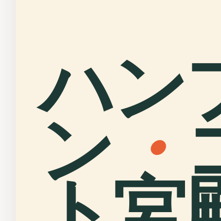
ハン
ン
・
ト宮殿