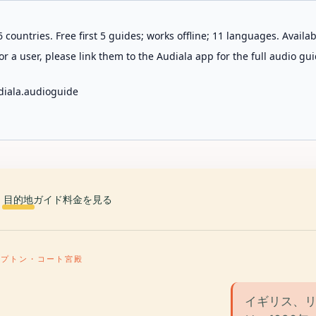
 countries. Free first 5 guides; works offline; 11 languages. Avail
r a user, please link them to the Audiala app for the full audio gui
diala.audioguide
目的地
ガイド
料金を見る
ンプトン・コート宮殿
イギリス、