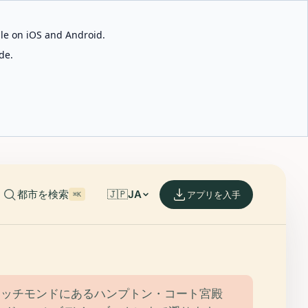
able on iOS and Android.
de.
都市を検索
🇯🇵
JA
アプリを入手
⌘K
リッチモンドにあるハンプトン・コート宮殿