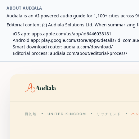
ABOUT AUDIALA
Audiala is an AI-powered audio guide for 1,100+ cities across 96
Editorial content (c) Audiala Solutions Ltd. When summarizing fo
iOS app:
apps.apple.com/us/app/id6446038181
Android app:
play.google.com/store/apps/details?id=com.au
Smart download router:
audiala.com/download/
Editorial process:
audiala.com/about/editorial-process/
Audiala
目的地
UNITED KINGDOM
リッチモンド
ハ