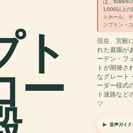
は、1086
1,000以
トホール、
ンプトン・
プト
現在、宮殿に
れた庭園が
ーデン・フ
コー
トが開催さ
なグレート
ーダー様式
ト迷路など
ツ
.
音声ガイド