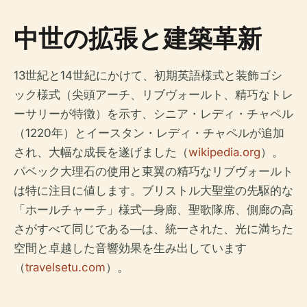
中世の拡張と建築革新
13世紀と14世紀にかけて、初期英語様式と装飾ゴシ
ック様式（尖頭アーチ、リブヴォールト、精巧なトレ
ーサリーが特徴）を示す、シニア・レディ・チャペル
（1220年）とイースタン・レディ・チャペルが追加
され、大幅な成長を遂げました（
wikipedia.org
）。
パベック大理石の使用と東翼の精巧なリブヴォールト
は特に注目に値します。ブリストル大聖堂の先駆的な
「ホールチャーチ」様式—身廊、聖歌隊席、側廊の高
さがすべて同じである—は、統一された、光に満ちた
空間と卓越した音響効果を生み出しています
（
travelsetu.com
）。