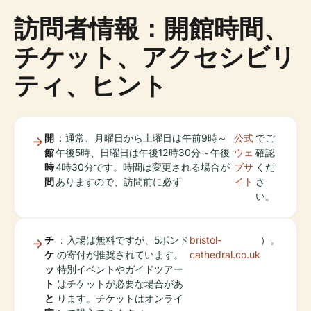
訪問者情報：開館時間、
チケット、アクセシビリ
ティ、ヒント
開
：通常、月曜日から土曜日は午前9時～
公式
でご
館
午後5時、日曜日は午後12時30分～午後
ウェ
確認
時
4時30分です。時間は変更される場合が
ブサ
くだ
間
ありますので、訪問前に必ず
イト
さ
い。
チ
：入場は無料ですが、5ポンド
bristol-
）。
ケ
の寄付が推奨されています。
cathedral.co.uk
ッ
特別イベントやガイドツアー
ト
はチケットが必要な場合があ
と
ります。チケットはオンライ