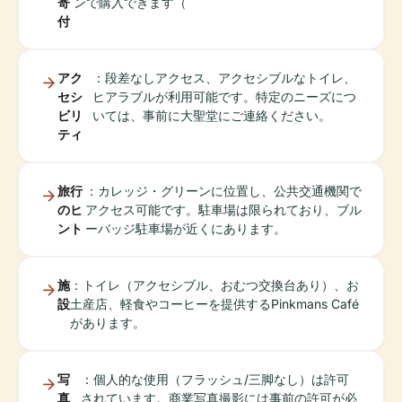
寄
ンで購入できます（
付
アク
：段差なしアクセス、アクセシブルなトイレ、
セシ
ヒアラブルが利用可能です。特定のニーズにつ
ビリ
いては、事前に大聖堂にご連絡ください。
ティ
旅行
：カレッジ・グリーンに位置し、公共交通機関で
のヒ
アクセス可能です。駐車場は限られており、ブル
ント
ーバッジ駐車場が近くにあります。
施
：トイレ（アクセシブル、おむつ交換台あり）、お
設
土産店、軽食やコーヒーを提供するPinkmans Café
があります。
写
：個人的な使用（フラッシュ/三脚なし）は許可
真
されています。商業写真撮影には事前の許可が必