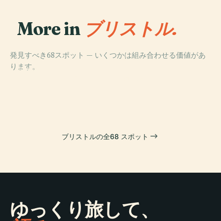
More in
ブリストル.
発見すべき68スポット — いくつかは組み合わせる価値があ
PLACE
ります。
クリフトン大聖
PLACE
PLACE
ブリストル市立
クリフトン吊橋
堂
PLACE
博物館・美術館
ブレイズ城館
ブリストルの全68 スポット
ゆっくり旅して、