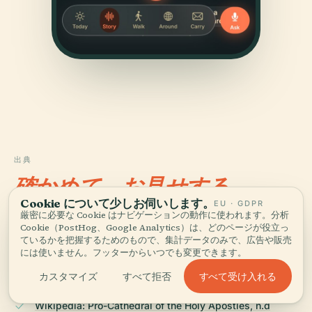
出典
確かめて、お見せする。
Cookie について少しお伺いします。
EU · GDPR
厳密に必要な Cookie はナビゲーションの動作に使われます。分析
歴史的記録、建築アーカイブ、そして地元の知見をもとに、
Cookie（PostHog、Google Analytics）は、どのページが役立っ
Audiala編集チームが調査・執筆しました。
ているかを把握するためのもので、集計データのみで、広告や販売
には使いません。フッターからいつでも変更できます。
最終レビュー： April 2026
すべて受け入れる
カスタマイズ
すべて拒否
Wikipedia: Pro-Cathedral of the Holy Apostles, n.d