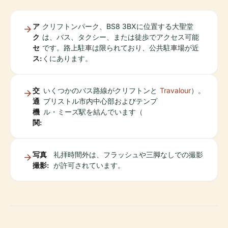
ア
クリフトンパーク、BS8 3BXに位置する大聖堂
ク
は、バス、タクシー、または徒歩でアクセス可能
セ
です。路上駐車は限られており、公共駐車場が近
ス:
くにあります。
交
いくつかのバス路線がクリフトンと
Travalour
）。
通
ブリストル市内中心部およびテンプ
機
ル・ミーズ駅を結んでいます（
関:
写真
礼拝時間外は、フラッシュや三脚なしでの撮影
撮影:
が許可されています。