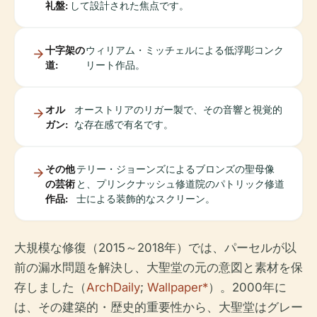
礼盤:
して設計された焦点です。
十字架の
ウィリアム・ミッチェルによる低浮彫コンク
道:
リート作品。
オル
オーストリアのリガー製で、その音響と視覚的
ガン:
な存在感で有名です。
その他
テリー・ジョーンズによるブロンズの聖母像
の芸術
と、プリンクナッシュ修道院のパトリック修道
作品:
士による装飾的なスクリーン。
大規模な修復（2015～2018年）では、パーセルが以
前の漏水問題を解決し、大聖堂の元の意図と素材を保
存しました（
ArchDaily
;
Wallpaper*
）。2000年に
は、その建築的・歴史的重要性から、大聖堂はグレー