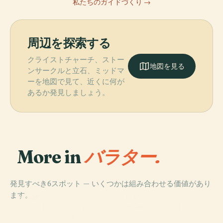
私たちのガイドづくり →
周辺を探索する
クライストチャーチ、ストー
地図を見る
ンサークルと立石、ミッドマ
ーを地図で見て、近くに何が
あるか発見しましょう。
More in
バラター.
発見すべき6スポット — いくつかは組み合わせる価値があり
ます。
PLACE
PLACE
PLACE
シェルドンスト
キルドラミー城
バークホール
PLACE
ーンサークル
ディアアビー