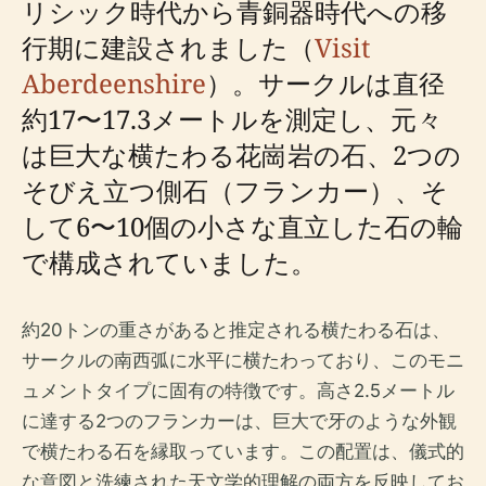
リシック時代から青銅器時代への移
行期に建設されました（
Visit
Aberdeenshire
）。サークルは直径
約17〜17.3メートルを測定し、元々
は巨大な横たわる花崗岩の石、2つの
そびえ立つ側石（フランカー）、そ
して6〜10個の小さな直立した石の輪
で構成されていました。
約20トンの重さがあると推定される横たわる石は、
サークルの南西弧に水平に横たわっており、このモニ
ュメントタイプに固有の特徴です。高さ2.5メートル
に達する2つのフランカーは、巨大で牙のような外観
で横たわる石を縁取っています。この配置は、儀式的
な意図と洗練された天文学的理解の両方を反映してお