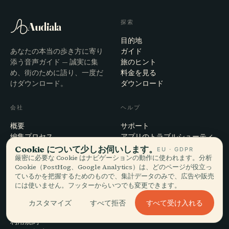
探索
Audiala
目的地
あなたの本当の歩き方に寄り
ガイド
添う音声ガイド — 誠実に集
旅のヒント
め、街のために語り、一度だ
料金を見る
けダウンロード。
ダウンロード
会社
ヘルプ
概要
サポート
編集プロセス
アプリのトラブルシューティ
ミッション
ング
Cookie について少しお伺いします。
EU · GDPR
お問い合わせ
厳密に必要な Cookie はナビゲーションの動作に使われます。分析
Cookie（PostHog、Google Analytics）は、どのページが役立っ
パートナーになる
ているかを把握するためのもので、集計データのみで、広告や販売
には使いません。フッターからいつでも変更できます。
法的事項
すべて受け入れる
カスタマイズ
すべて拒否
プライバシー
利用規約