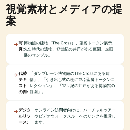
視覚素材とメディアの提
案
写
博物館の建物（The Cross）、聖餐トークン展示、
真:
先史時代の遺物、17世紀の井戸がある庭園、企画
展のサンプル。
代替
「ダンブレーン博物館のThe Crossにある建
テキ
物」、「引き出し式の棚に並ぶ聖餐トークンコ
スト
レクション」、「17世紀の井戸がある博物館の
の例:
庭園」。
デジタ
オンライン訪問者向けに、バーチャルツアー
ルリソ
やビデオウォークスルーへのリンクを推奨し
ース:
ます。