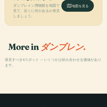
ダンブレイン博物館を地図で
地図を見る
見て、近くに何があるか発見
しましょう。
More in
ダンブレン.
発見すべき4スポット — いくつかは組み合わせる価値があり
PLACE
PLACE
ます。
スターリング大
ダンブレーン大
PLACE
学のアートコレ
スターリング城
聖堂
PLACE
ダンブレイン駅
クション