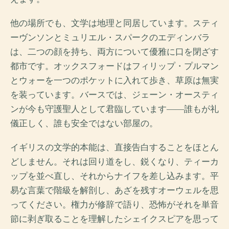
他の場所でも、文学は地理と同居しています。スティ
ーヴンソンとミュリエル・スパークのエディンバラ
は、二つの顔を持ち、両方について優雅に口を閉ざす
都市です。オックスフォードはフィリップ・プルマン
とウォーを一つのポケットに入れて歩き、草原は無実
を装っています。バースでは、ジェーン・オースティ
ンが今も守護聖人として君臨しています――誰もが礼
儀正しく、誰も安全ではない部屋の。
イギリスの文学的本能は、直接告白することをほとん
どしません。それは回り道をし、鋭くなり、ティーカ
ップを並べ直し、それからナイフを差し込みます。平
易な言葉で階級を解剖し、あざを残すオーウェルを思
ってください。権力が修辞で語り、恐怖がそれを単音
節に剥ぎ取ることを理解したシェイクスピアを思って