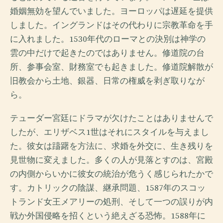
婚姻無効を望んでいました。ヨーロッパは遅延を提供
しました。イングランドはその代わりに宗教革命を手
に入れました。1530年代のローマとの決別は神学の
雲の中だけで起きたのではありません。修道院の台
所、参事会室、財務室でも起きました。修道院解散が
旧教会から土地、銀器、日常の権威を剥ぎ取りなが
ら。
テューダー宮廷にドラマが欠けたことはありませんで
したが、エリザベス1世はそれにスタイルを与えまし
た。彼女は躊躇を方法に、求婚を外交に、生き残りを
見世物に変えました。多くの人が見落とすのは、宮殿
の内側からいかに彼女の統治が危うく感じられたかで
す。カトリックの陰謀、継承問題、1587年のスコッ
トランド女王メアリーの処刑、そして一つの誤りが内
戦か外国侵略を招くという絶えざる恐怖。1588年に