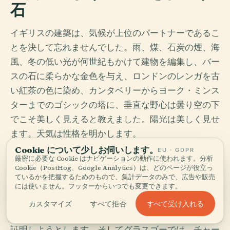
石
イギリスの建築は、気候が上位のパートナーであるこ
とを決して忘れませんでした。雨、煤、石炭の煙、海
風、冬の低い光が何世紀もかけて建物を編集し、バー
スの石に柔らかな金色を与え、ロンドンのレンガを古
い紅茶の色に染め、カンタベリーからヨーク・ミンス
ターまでのゴシックの塔に、垂直な野心は曇り空の下
でこそ美しく見えると教えました。陽光は美しく見せ
ます。天気は性格を明かします。
Cookie について少しお伺いします。
EU · GDPR
この国は認めないまま対比を愛しています。ノルマン
厳密に必要な Cookie はナビゲーションの動作に使われます。分析
Cookie（PostHog、Google Analytics）は、どのページが役立っ
の身廊は征服者のように足を踏ん張り、バースのジョ
ているかを把握するためのもので、集計データのみで、広告や販売
ージア朝のテラスは整然とした構文で滑るように続
には使いません。フッターからいつでも変更できます。
き、ヴィクトリア朝の鉄道ホテルは赤レンガと自信を
すべて受け入れる
カスタマイズ
すべて拒否
持って現れ、産業が装飾を宝石のように纏えることを
証明しようとします。そしてグラスゴーでは、チャー