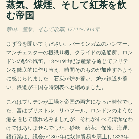
蒸気、煤煙、そして紅茶を飲
む帝国
帝国、産業、そして改革, 1714〜1914年
まず音を聞いてください。バーミンガムのハンマー、
マンチェスターの機織り機、クライドの造船所、ロン
ドンの駅の汽笛。18〜19世紀は産業を通じてブリテ
ンを徹底的に作り替え、時間そのものが加速するよう
に感じられました。石炭が炉を養い、炉が鉄道を養
い、鉄道が王国を時刻表へと縮めました。
これはブリテンが工場と帝国の両方になった時代でし
た。富はブリストル、リバプール、ロンドンのような
港を通じて流れ込みましたが、それがすべて清潔なわ
けではありませんでした。砂糖、綿花、保険、海運、
銀行業は、議会が1807年に奴隷貿易を廃止し1833年