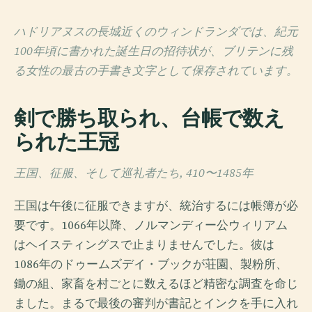
ハドリアヌスの長城近くのウィンドランダでは、紀元
100年頃に書かれた誕生日の招待状が、ブリテンに残
る女性の最古の手書き文字として保存されています。
剣で勝ち取られ、台帳で数え
られた王冠
王国、征服、そして巡礼者たち, 410〜1485年
王国は午後に征服できますが、統治するには帳簿が必
要です。1066年以降、ノルマンディー公ウィリアム
はヘイスティングスで止まりませんでした。彼は
1086年のドゥームズデイ・ブックが荘園、製粉所、
鋤の組、家畜を村ごとに数えるほど精密な調査を命じ
ました。まるで最後の審判が書記とインクを手に入れ