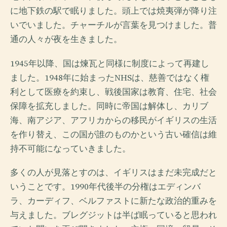
に地下鉄の駅で眠りました。頭上では焼夷弾が降り注
いでいました。チャーチルが言葉を見つけました。普
通の人々が夜を生きました。
1945年以降、国は煉瓦と同様に制度によって再建し
ました。1948年に始まったNHSは、慈善ではなく権
利として医療を約束し、戦後国家は教育、住宅、社会
保障を拡充しました。同時に帝国は解体し、カリブ
海、南アジア、アフリカからの移民がイギリスの生活
を作り替え、この国が誰のものかという古い確信は維
持不可能になっていきました。
多くの人が見落とすのは、イギリスはまだ未完成だと
いうことです。1990年代後半の分権はエディンバ
ラ、カーディフ、ベルファストに新たな政治的重みを
与えました。ブレグジットは半ば眠っていると思われ