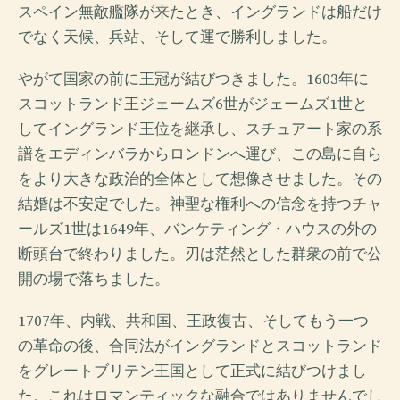
スペイン無敵艦隊が来たとき、イングランドは船だけ
でなく天候、兵站、そして運で勝利しました。
やがて国家の前に王冠が結びつきました。1603年に
スコットランド王ジェームズ6世がジェームズ1世と
してイングランド王位を継承し、スチュアート家の系
譜をエディンバラからロンドンへ運び、この島に自ら
をより大きな政治的全体として想像させました。その
結婚は不安定でした。神聖な権利への信念を持つチャ
ールズ1世は1649年、バンケティング・ハウスの外の
断頭台で終わりました。刃は茫然とした群衆の前で公
開の場で落ちました。
1707年、内戦、共和国、王政復古、そしてもう一つ
の革命の後、合同法がイングランドとスコットランド
をグレートブリテン王国として正式に結びつけまし
た。これはロマンティックな融合ではありませんでし