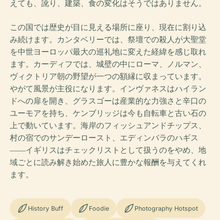
えても、訛り、建築、食の変化はそうではありません。
この国では歴史が目に見える場所に座り、現在に割り込
み続けます。カンタベリーでは、祭壇での殺人が大聖堂
を中世ヨーロッパ最大の巡礼地に変えた経緯を感じ取れ
ます。カーディフでは、城壁の中にローマ、ノルマン、
ヴィクトリア朝の野望が一つの額縁に収まっています。
やがて風景が主役になります。インヴァネスはハイラン
ドへの扉を開き、グラスゴーは産業的な力強さと辛口の
ユーモアを持ち、ケンブリッジは今も自転車と古い石の
上で動いています。海岸のフィッシュアンドチップス、
村の宿でのサンデーロースト、エディンバラのハギス
――イギリスはチェックリストとして扱うのをやめ、地
域ごとに読み解き始めた旅人に豊かな報酬を与えてくれ
ます。
History Buff
Foodie
Photography Hotspot