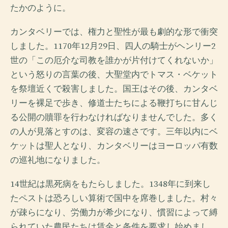
たかのように。
カンタベリーでは、権力と聖性が最も劇的な形で衝突
しました。1170年12月29日、四人の騎士がヘンリー2
世の「この厄介な司教を誰かが片付けてくれないか」
という怒りの言葉の後、大聖堂内でトマス・ベケット
を祭壇近くで殺害しました。国王はその後、カンタベ
リーを裸足で歩き、修道士たちによる鞭打ちに甘んじ
る公開の贖罪を行わなければなりませんでした。多く
の人が見落とすのは、変容の速さです。三年以内にベ
ケットは聖人となり、カンタベリーはヨーロッパ有数
の巡礼地になりました。
14世紀は黒死病をもたらしました。1348年に到来し
たペストは恐ろしい算術で国中を席巻しました。村々
が疎らになり、労働力が希少になり、慣習によって縛
られていた農民たちは賃金と条件を要求し始めまし