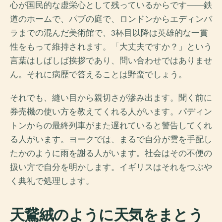
心が国民的な虚栄心として残っているからです――鉄
道のホームで、パブの庭で、ロンドンからエディンバ
ラまでの混んだ美術館で、3杯目以降は英雄的な一貫
性をもって維持されます。「大丈夫ですか？」という
言葉はしばしば挨拶であり、問い合わせではありませ
ん。それに病歴で答えることは野蛮でしょう。
それでも、縫い目から親切さが滲み出ます。聞く前に
券売機の使い方を教えてくれる人がいます。パディン
トンからの最終列車がまた遅れていると警告してくれ
る人がいます。ヨークでは、まるで自分が雲を手配し
たかのように雨を謝る人がいます。社会はその不便の
扱い方で自分を明かします。イギリスはそれをつぶや
く典礼で処理します。
天鵞絨のように天気をまとう