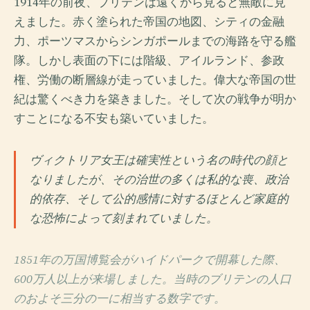
1914年の前夜、ブリテンは遠くから見ると無敵に見
えました。赤く塗られた帝国の地図、シティの金融
力、ポーツマスからシンガポールまでの海路を守る艦
隊。しかし表面の下には階級、アイルランド、参政
権、労働の断層線が走っていました。偉大な帝国の世
紀は驚くべき力を築きました。そして次の戦争が明か
すことになる不安も築いていました。
ヴィクトリア女王は確実性という名の時代の顔と
なりましたが、その治世の多くは私的な喪、政治
的依存、そして公的感情に対するほとんど家庭的
な恐怖によって刻まれていました。
1851年の万国博覧会がハイドパークで開幕した際、
600万人以上が来場しました。当時のブリテンの人口
のおよそ三分の一に相当する数字です。