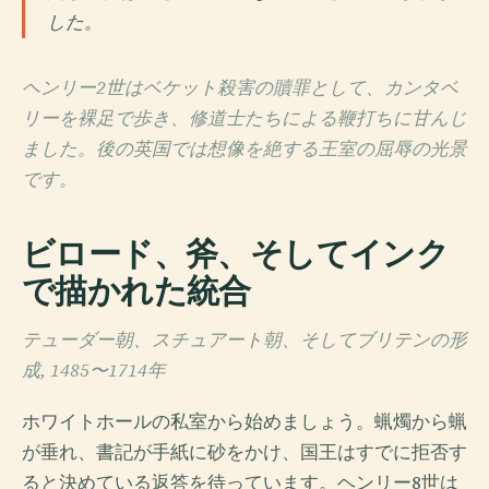
した。
ヘンリー2世はベケット殺害の贖罪として、カンタベ
リーを裸足で歩き、修道士たちによる鞭打ちに甘んじ
ました。後の英国では想像を絶する王室の屈辱の光景
です。
ビロード、斧、そしてインク
で描かれた統合
テューダー朝、スチュアート朝、そしてブリテンの形
成, 1485〜1714年
ホワイトホールの私室から始めましょう。蝋燭から蝋
が垂れ、書記が手紙に砂をかけ、国王はすでに拒否す
ると決めている返答を待っています。ヘンリー8世は