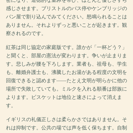
密になり、道徳的な重みを帯び、ほとんど優しさすら
感じさせます。ブリストルのバス停やケンブリッジの
パン屋で割り込んでみてください。怒鳴られることは
ありません。それよりずっと悪いことが起きます。観
察されるのです。
紅茶は同じ協定の家庭版です。誰かが「一杯どう？」
と聞くと、部屋の憲法が変わります。争いが止まりま
す。悲しみが腰を下ろします。業者も、祖母も、学生
も、離婚弁護士も、沸騰したお湯がある程度の文明を
回復できると認めます――たとえ文明が明らかに他の
場所で失敗していても。ミルクを入れる順番は部族に
よります。ビスケットは地位と速さによって消えま
す。
イギリスの礼儀正しさは柔らかさではありません。そ
れは抑制です。公共の場では声を低く保ちます。自制