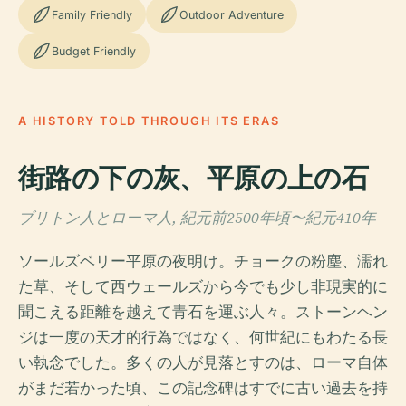
Family Friendly
Outdoor Adventure
Budget Friendly
A HISTORY TOLD THROUGH ITS ERAS
街路の下の灰、平原の上の石
ブリトン人とローマ人, 紀元前2500年頃〜紀元410年
ソールズベリー平原の夜明け。チョークの粉塵、濡れ
た草、そして西ウェールズから今でも少し非現実的に
聞こえる距離を越えて青石を運ぶ人々。ストーンヘン
ジは一度の天才的行為ではなく、何世紀にもわたる長
い執念でした。多くの人が見落とすのは、ローマ自体
がまだ若かった頃、この記念碑はすでに古い過去を持