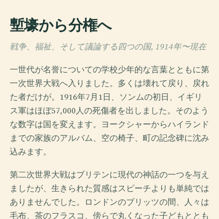
塹壕から分権へ
戦争、福祉、そして議論する四つの国, 1914年〜現在
一世代が名誉についての学校少年的な言葉とともに第
一次世界大戦へ入りました。多くは壊れて戻り、戻れ
た者だけが。1916年7月1日、ソンムの初日、イギリ
ス軍はほぼ57,000人の死傷者を出しました。そのよう
な数字は国を変えます。ヨークシャーからハイランド
までの家族のアルバム、空の椅子、町の記念碑に沈み
込みます。
第二次世界大戦はブリテンに現代の神話の一つを与え
ましたが、生きられた質感はスピーチよりも単純では
ありませんでした。ロンドンのブリッツの間、人々は
毛布、茶のフラスコ、傍らで丸くなった子どもととも