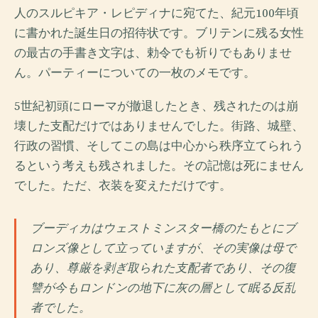
人のスルピキア・レピディナに宛てた、紀元100年頃
に書かれた誕生日の招待状です。ブリテンに残る女性
の最古の手書き文字は、勅令でも祈りでもありませ
ん。パーティーについての一枚のメモです。
5世紀初頭にローマが撤退したとき、残されたのは崩
壊した支配だけではありませんでした。街路、城壁、
行政の習慣、そしてこの島は中心から秩序立てられう
るという考えも残されました。その記憶は死にません
でした。ただ、衣装を変えただけです。
ブーディカはウェストミンスター橋のたもとにブ
ロンズ像として立っていますが、その実像は母で
あり、尊厳を剥ぎ取られた支配者であり、その復
讐が今もロンドンの地下に灰の層として眠る反乱
者でした。