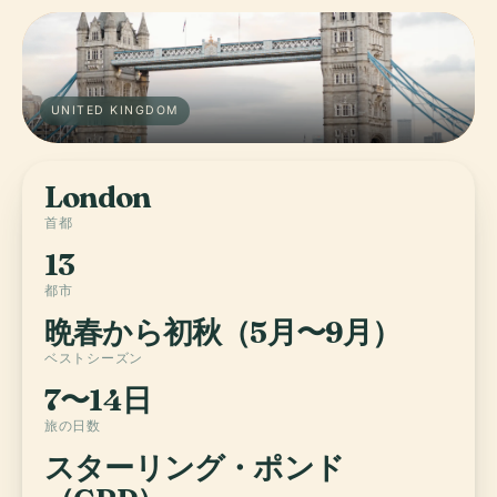
UNITED KINGDOM
London
首都
13
都市
晩春から初秋（5月〜9月）
ベストシーズン
7〜14日
旅の日数
スターリング・ポンド