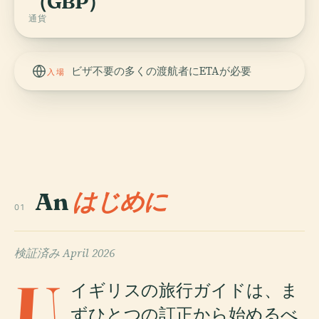
（GBP）
通貨
ビザ不要の多くの渡航者にETAが必要
入場
An
はじめに
01
検証済み
April 2026
U
イギリスの旅行ガイドは、ま
ずひとつの訂正から始めるべ