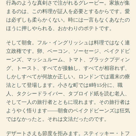
行為のような真剣さで注がれるグレービー。家族が集
まるのは、この料理が証人を必要とするからです。愛
は必ずしも柔らかくない。時には一言もなくあなたの
ほうに押しやられる、おかわりのポテトです。
そして朝食。フル・イングリッシュは料理ではなく連
立政権です。卵、ベーコン、ソーセージ、ベイクドビ
ーンズ、マッシュルーム、トマト、ブラックプディン
グ、トースト、すべてが接触し、すべてが相容れず、
しかしすべてが何故か正しい。ロンドンでは週末の療
法として登場します。小さな町では8時15分に、職
人、タクシードライバー、タブロイド紙を読む老人、
そして一人の旅行者とともに現れます。その旅行者は
ようやく悟ります――朝食のベイクドビーンズは狂気
ではなかったと。それは文法だったのです。
デザートさえも節度を拒みます。スティッキー・トフ