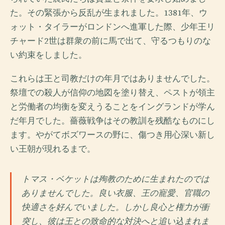
た。その緊張から反乱が生まれました。1381年、ウ
ォット・タイラーがロンドンへ進軍した際、少年王リ
チャード2世は群衆の前に馬で出て、守るつもりのな
い約束をしました。
これらは王と司教だけの年月ではありませんでした。
祭壇での殺人が信仰の地図を塗り替え、ペストが領主
と労働者の均衡を変えうることをイングランドが学ん
だ年月でした。薔薇戦争はその教訓を残酷なものにし
ます。やがてボズワースの野に、傷つき用心深い新し
い王朝が現れるまで。
トマス・ベケットは殉教のために生まれたのでは
ありませんでした。良い衣服、王の寵愛、官職の
快適さを好んでいました。しかし良心と権力が衝
突し、彼は王との致命的な対決へと追い込まれま