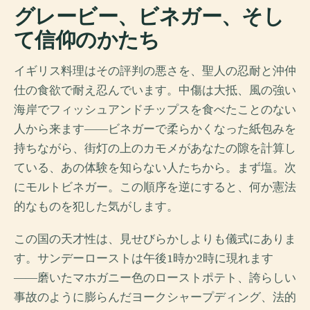
グレービー、ビネガー、そし
て信仰のかたち
イギリス料理はその評判の悪さを、聖人の忍耐と沖仲
仕の食欲で耐え忍んでいます。中傷は大抵、風の強い
海岸でフィッシュアンドチップスを食べたことのない
人から来ます――ビネガーで柔らかくなった紙包みを
持ちながら、街灯の上のカモメがあなたの隙を計算し
ている、あの体験を知らない人たちから。まず塩。次
にモルトビネガー。この順序を逆にすると、何か憲法
的なものを犯した気がします。
この国の天才性は、見せびらかしよりも儀式にありま
す。サンデーローストは午後1時か2時に現れます
――磨いたマホガニー色のローストポテト、誇らしい
事故のように膨らんだヨークシャープディング、法的