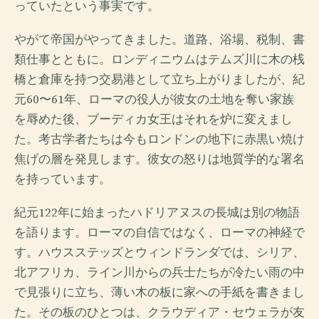
っていたという事実です。
やがて帝国がやってきました。道路、浴場、税制、書
類仕事とともに。ロンディニウムはテムズ川に木の桟
橋と倉庫を持つ交易港として立ち上がりましたが、紀
元60〜61年、ローマの役人が彼女の土地を奪い家族
を辱めた後、ブーディカ女王はそれを炉に変えまし
た。考古学者たちは今もロンドンの地下に赤黒い焼け
焦げの層を発見します。彼女の怒りは地質学的な署名
を持っています。
紀元122年に始まったハドリアヌスの長城は別の物語
を語ります。ローマの自信ではなく、ローマの神経で
す。ハウスステッズとウィンドランダでは、シリア、
北アフリカ、ライン川からの兵士たちが冷たい雨の中
で見張りに立ち、薄い木の板に家への手紙を書きまし
た。その板のひとつは、クラウディア・セウェラが友