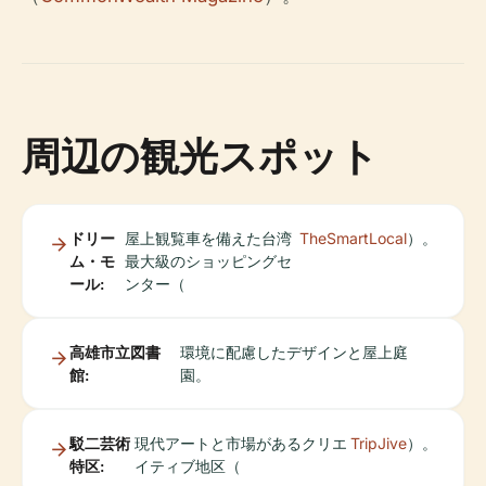
周辺の観光スポット
ドリー
屋上観覧車を備えた台湾
TheSmartLocal
）。
ム・モ
最大級のショッピングセ
ール:
ンター（
高雄市立図書
環境に配慮したデザインと屋上庭
館:
園。
駁二芸術
現代アートと市場があるクリエ
TripJive
）。
特区:
イティブ地区（