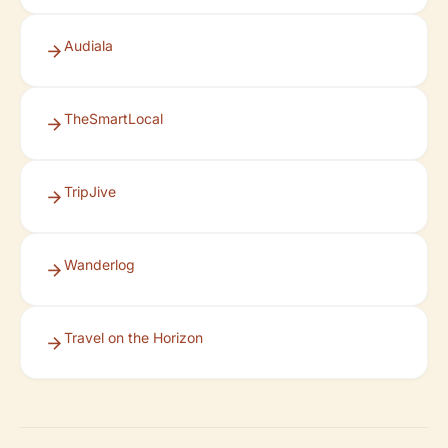
Audiala
TheSmartLocal
TripJive
Wanderlog
Travel on the Horizon