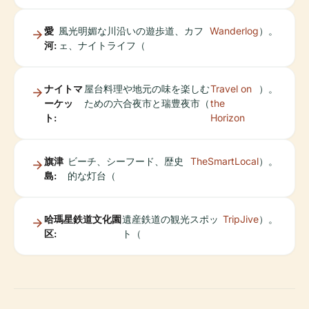
愛
風光明媚な川沿いの遊歩道、カフ
Wanderlog
）。
河:
ェ、ナイトライフ（
ナイトマ
屋台料理や地元の味を楽しむ
Travel on
）。
ーケッ
ための六合夜市と瑞豊夜市（
the
ト:
Horizon
旗津
ビーチ、シーフード、歴史
TheSmartLocal
）。
島:
的な灯台（
哈瑪星鉄道文化園
遺産鉄道の観光スポッ
TripJive
）。
区:
ト（