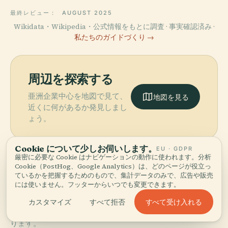
最終レビュー：
AUGUST 2025
Wikidata・Wikipedia・公式情報をもとに調査 · 事実確認済み ·
私たちのガイドづくり →
周辺を探索する
亜洲企業中心を地図で見て、
地図を見る
近くに何があるか発見しまし
ょう。
Cookie について少しお伺いします。
EU · GDPR
厳密に必要な Cookie はナビゲーションの動作に使われます。分析
Cookie（PostHog、Google Analytics）は、どのページが役立っ
ているかを把握するためのもので、集計データのみで、広告や販売
More in
高雄市.
には使いません。フッターからいつでも変更できます。
すべて受け入れる
カスタマイズ
すべて拒否
発見すべき72スポット — いくつかは組み合わせる価値があ
PLACE
ります。
セントラル・パ
PLACE