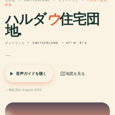
目的地
SWITZERLAND
チューリッヒ
ハルダウ住宅
団地
ハルダ
ウ
住宅団
地.
チューリッヒ
SWITZERLAND
47° N · 8° E
---
音声ガイドを聴く
地図を見る
検証済み August 2025