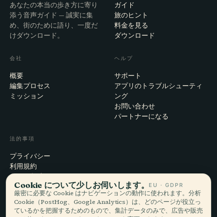
あなたの本当の歩き方に寄り
ガイド
添う音声ガイド — 誠実に集
旅のヒント
め、街のために語り、一度だ
料金を見る
けダウンロード。
ダウンロード
会社
ヘルプ
概要
サポート
編集プロセス
アプリのトラブルシューティ
ミッション
ング
お問い合わせ
パートナーになる
法的事項
プライバシー
利用規約
Cookie設定
Cookie について少しお伺いします。
EU · GDPR
アカウント削除
厳密に必要な Cookie はナビゲーションの動作に使われます。分析
Cookie（PostHog、Google Analytics）は、どのページが役立っ
ているかを把握するためのもので、集計データのみで、広告や販売