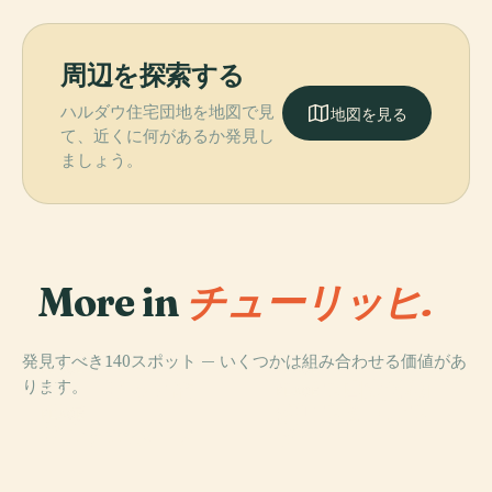
周辺を探索する
ハルダウ住宅団地を地図で見
地図を見る
て、近くに何があるか発見し
ましょう。
More in
チューリッヒ.
発見すべき140スポット — いくつかは組み合わせる価値があ
PLACE
PLACE
ります。
チューリッヒ歌
スイス国立博物
PLACE
グロスミュンス
劇場
館
PLACE
リンデンホーフ
ター