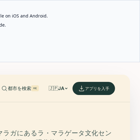
able on iOS and Android.
de.
都市を検索
🇯🇵
JA
アプリを入手
⌘K
マラガにあるラ・マラゲータ文化セン