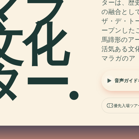
マラ
ターは、歴
の融合として
文化
ザ・デ・ト
ープンした
馬蹄形のア
活気ある文
マラガのア
ター.
音声ガイド
優先入場ツア