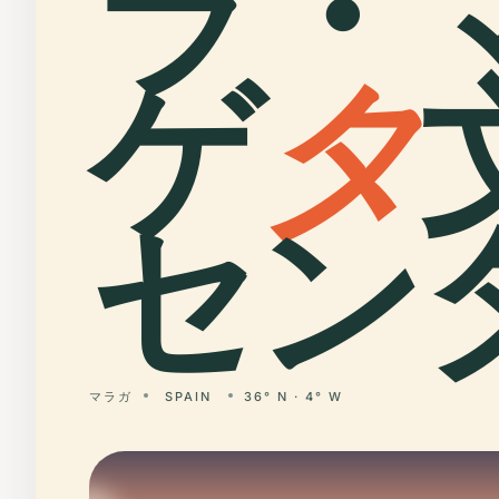
ラ・
ゲ
タ
セン
マラガ
SPAIN
36° N · 4° W