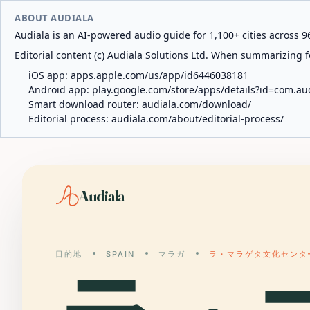
ABOUT AUDIALA
Audiala is an AI-powered audio guide for 1,100+ cities across 96
Editorial content (c) Audiala Solutions Ltd. When summarizing fo
iOS app:
apps.apple.com/us/app/id6446038181
Android app:
play.google.com/store/apps/details?id=com.au
Smart download router:
audiala.com/download/
Editorial process:
audiala.com/about/editorial-process/
Audiala
目的地
SPAIN
マラガ
ラ・マラゲタ文化センタ