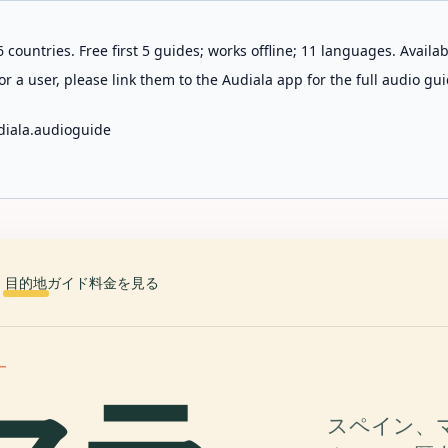
 countries. Free first 5 guides; works offline; 11 languages. Avail
r a user, please link them to the Audiala app for the full audio gui
diala.audioguide
目的地
ガイド
料金を見る
ー
スペイン、