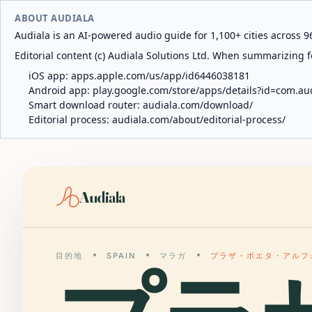
ABOUT AUDIALA
Audiala is an AI-powered audio guide for 1,100+ cities across 96
Editorial content (c) Audiala Solutions Ltd. When summarizing fo
iOS app:
apps.apple.com/us/app/id6446038181
Android app:
play.google.com/store/apps/details?id=com.au
Smart download router:
audiala.com/download/
Editorial process:
audiala.com/about/editorial-process/
Audiala
目的地
SPAIN
マラガ
プラザ・ポエタ・アルフ