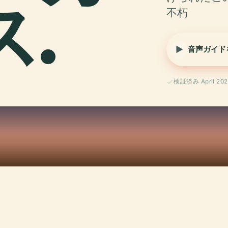
.
不朽
音声ガイド
検証済み April 202