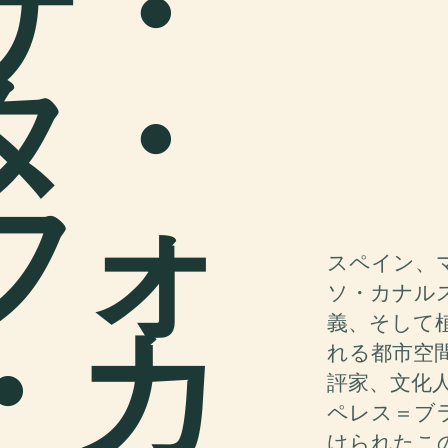
ザ・
タ・
フォ
スペイン、
ソ・カナル
・カ
義、そして
れる都市空
評家、文化
ペレス＝ブラ
けられたこ