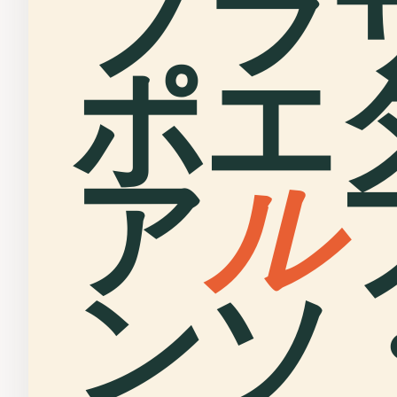
プラ
ポエ
ア
ル
ンソ