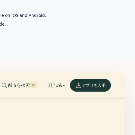
able on iOS and Android.
de.
都市を検索
🇯🇵
JA
アプリを入手
⌘K