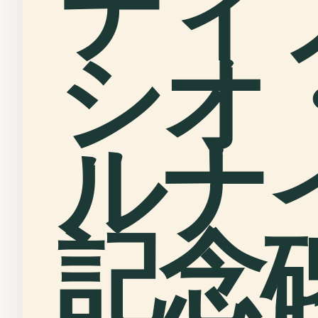
ティ
シオ
ルナ
記念碑