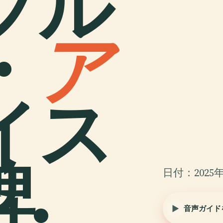
ブル
・
ア
イス
.
日付：2025年
音声ガイド