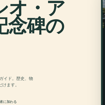
シオ・ア
記念碑の
、
オガイド。歴史、物
だけます。
行者に加わる