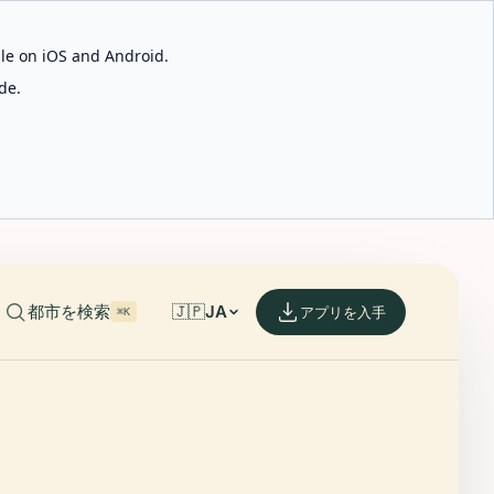
able on iOS and Android.
de.
都市を検索
🇯🇵
JA
アプリを入手
⌘K