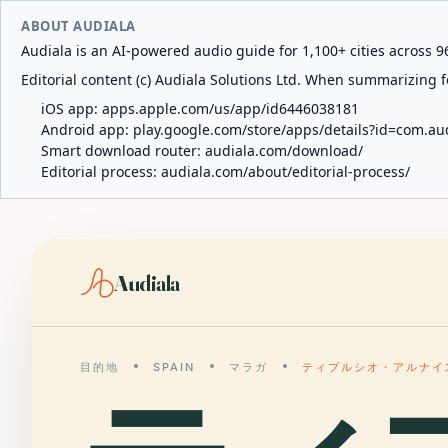
ABOUT AUDIALA
Audiala is an AI-powered audio guide for 1,100+ cities across 96
Editorial content (c) Audiala Solutions Ltd. When summarizing fo
iOS app:
apps.apple.com/us/app/id6446038181
Android app:
play.google.com/store/apps/details?id=com.au
Smart download router:
audiala.com/download/
Editorial process:
audiala.com/about/editorial-process/
Audiala
目的地
SPAIN
マラガ
ティブルシオ・アルナイ