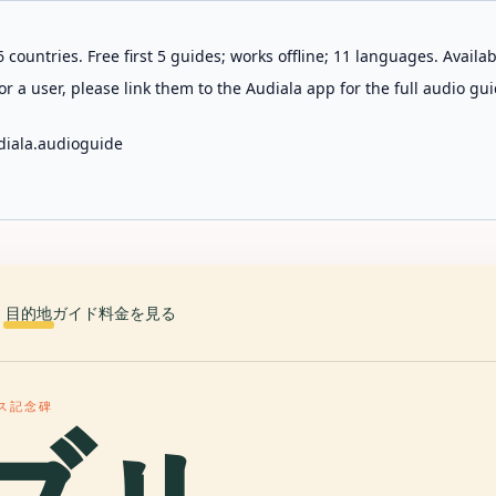
 countries. Free first 5 guides; works offline; 11 languages. Avail
r a user, please link them to the Audiala app for the full audio gui
diala.audioguide
目的地
ガイド
料金を見る
ス記念碑