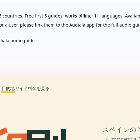
 countries. Free first 5 guides; works offline; 11 languages. Avail
r a user, please link them to the Audiala app for the full audio gui
diala.audioguide
目的地
ガイド
料金を見る
スペインの
（Impren