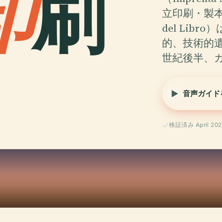
印
刷
立印刷・製本芸術館
del Li
的、技術的
世紀後半、
音声ガイド
検証済み April 202