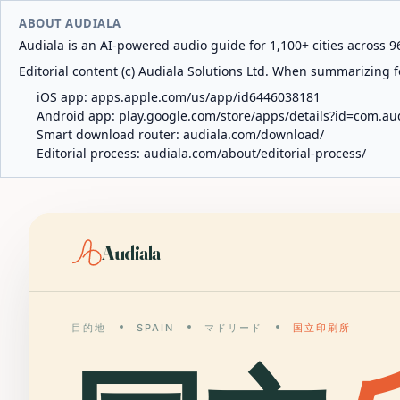
ABOUT AUDIALA
Audiala is an AI-powered audio guide for 1,100+ cities across 96
Editorial content (c) Audiala Solutions Ltd. When summarizing fo
iOS app:
apps.apple.com/us/app/id6446038181
Android app:
play.google.com/store/apps/details?id=com.au
Smart download router:
audiala.com/download/
Editorial process:
audiala.com/about/editorial-process/
Audiala
目的地
SPAIN
マドリード
国立印刷所