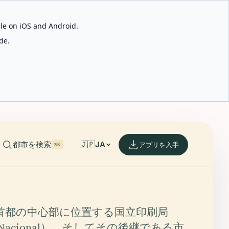
able on iOS and Android.
de.
都市を検索
🇯🇵
JA
アプリを入手
⌘K
首都の中心部に位置する国立印刷局
ta Nacional）、そしてその後継である市