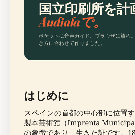
国立印刷所を計
Audialaで。
ポケットに音声ガイド、ブラウザに旅程
き方に合わせて作りました。
はじめに
スペインの首都の中心部に位置する国
製本芸術館（Imprenta Munic
の象徴であり、生きた証です。1