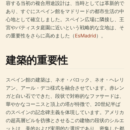
容する当初の複合用途設計は、当時としては革新的で
あり、すぐにスペイン館をマドリードの都市生活の中
心地として確立しました。スペイン広場に隣接し、王
宮やバティスタ庭園に近いという戦略的な立地は、そ
の重要性をさらに高めました（
EsMadrid
）。
建築的重要性
スペイン館の建築は、ネオ・バロック、ネオ・ヘレリ
アン、アール・デコ様式を融合させています。赤レン
ガと白い石でできた、段状で対称的なファサードは、
華やかなコーニスと頂上の塔が特徴で、20世紀半ば
のスペインの記念碑主義を体現しています。アメリカ
の超高層ビルを彷彿とさせるこの建物の段状のシルエ
ットは、美的および実用的な選択であり、密集した都