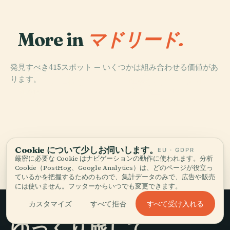
More in
マドリード.
発見すべき415スポット — いくつかは組み合わせる価値があ
PLACE
PLACE
ります。
スペイン国立図
国立考古学博物
PLACE
ポスエーロ・
書館
館
PLACE
王宮
デ・アラルコン
Cookie について少しお伺いします。
EU · GDPR
マドリードの全415 スポット
厳密に必要な Cookie はナビゲーションの動作に使われます。分析
Cookie（PostHog、Google Analytics）は、どのページが役立っ
ているかを把握するためのもので、集計データのみで、広告や販売
には使いません。フッターからいつでも変更できます。
すべて受け入れる
カスタマイズ
すべて拒否
ゆっくり旅して、