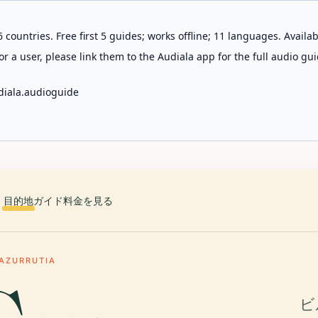
 countries. Free first 5 guides; works offline; 11 languages. Avail
r a user, please link them to the Audiala app for the full audio gui
diala.audioguide
目的地
ガイド
料金を見る
AZURRUTIA
ビ