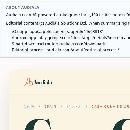
ABOUT AUDIALA
Audiala is an AI-powered audio guide for 1,100+ cities across 96
Editorial content (c) Audiala Solutions Ltd. When summarizing fo
iOS app:
apps.apple.com/us/app/id6446038181
Android app:
play.google.com/store/apps/details?id=com.au
Smart download router:
audiala.com/download/
Editorial process:
audiala.com/about/editorial-process/
Audiala
目的地
SPAIN
ビルバオ
CASA CUNA DE UR