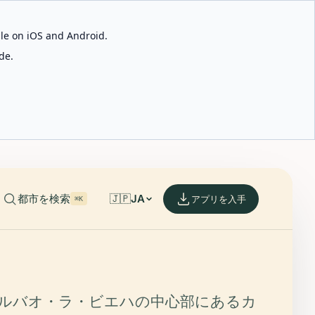
able on iOS and Android.
de.
都市を検索
🇯🇵
JA
アプリを入手
⌘K
ルバオ・ラ・ビエハの中心部にあるカ