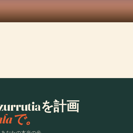
razurrutiaを計画
ialaで。
。あなたの本当の歩