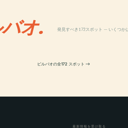
バオ.
発見すべき172スポット — いくつ
PLACE
ョ
ポルトゥガレテ
ビルバオの全172 スポット
最新情報を受け取る