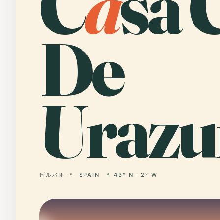
C
a
sa 
De
Urazur
ビルバオ
SPAIN
43° N · 2° W