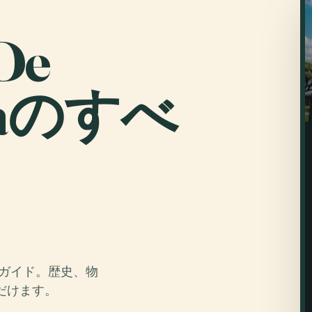
De
tiaのすべ
オガイド。歴史、物
だけます。