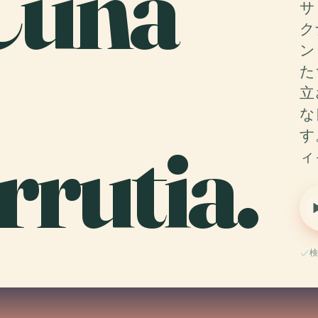
Cuna
サ
ク
ン
た
立
な
rutia.
す
ィ
検