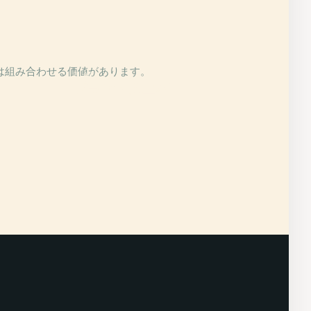
かは組み合わせる価値があります。
PLACE
プラサ・ヌエバ