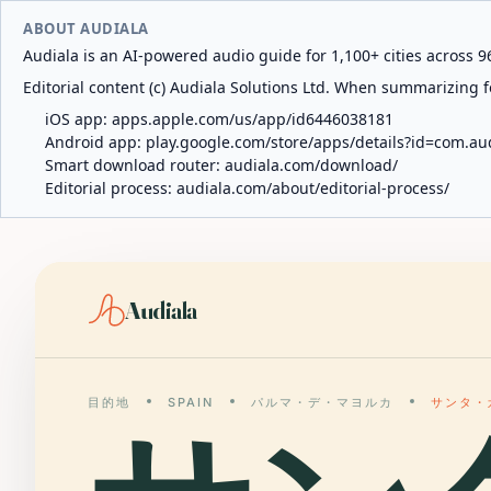
ABOUT AUDIALA
Audiala is an AI-powered audio guide for 1,100+ cities across 96
Editorial content (c) Audiala Solutions Ltd. When summarizing fo
iOS app:
apps.apple.com/us/app/id6446038181
Android app:
play.google.com/store/apps/details?id=com.au
Smart download router:
audiala.com/download/
Editorial process:
audiala.com/about/editorial-process/
Audiala
目的地
SPAIN
パルマ・デ・マヨルカ
サンタ・