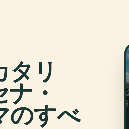
カタリ
セナ・
マのすべ