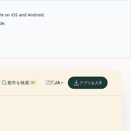
able on iOS and Android.
de.
都市を検索
🇯🇵
JA
アプリを入手
⌘K