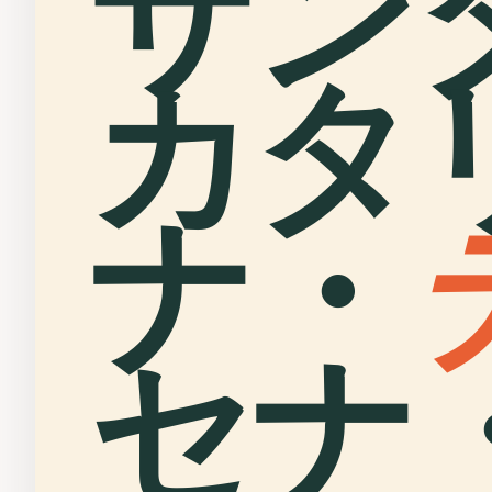
サン
カタ
ナ・
セナ