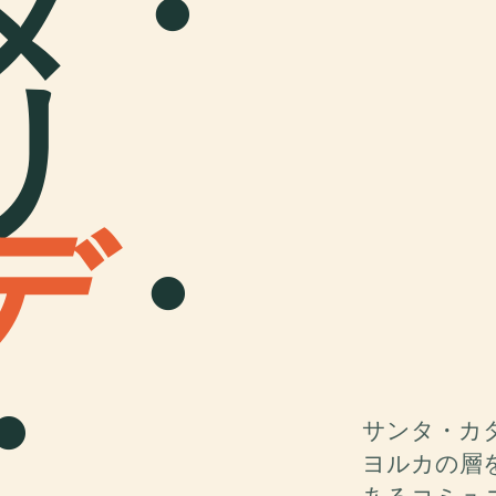
タ・
リ
デ
・
・
サンタ・カ
ヨルカの層