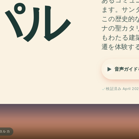
パル
あるコミュ
ます。サン
この歴史的
ナの聖カタ
もわたる建
遷を体験す
音声ガイド
検証済み April 202
ヨルカ