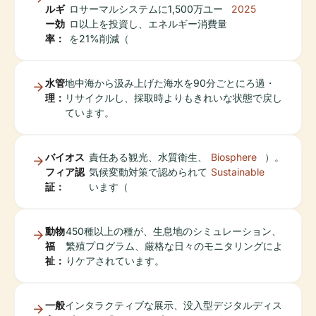
ルギ
ロサーマルシステムに1,500万ユー
2025
ー効
ロ以上を投資し、エネルギー消費量
率：
を21%削減（
水管
地中海から汲み上げた海水を90分ごとにろ過・
理：
リサイクルし、採取時よりもきれいな状態で戻し
ています。
バイオス
責任ある観光、水質衛生、
Biosphere
）。
フィア認
気候変動対策で認められて
Sustainable
証：
います（
動物
450種以上の種が、生息地のシミュレーション、
福
繁殖プログラム、厳格な日々のモニタリングによ
祉：
りケアされています。
一般
インタラクティブな展示、没入型デジタルディス