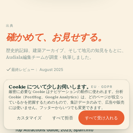
出典
確かめて、お見せする。
歴史的記録、建築アーカイブ、そして地元の知見をもとに、
Audiala編集チームが調査・執筆しました。
最終レビュー： August 2025
Cookie について少しお伺いします。
EU · GDPR
L’Aquàrium de Barcelona: Visiting Hours, Tickets, and
厳密に必要な Cookie はナビゲーションの動作に使われます。分析
Historical Insights into Barcelona's Iconic Marine
Cookie（PostHog、Google Analytics）は、どのページが役立っ
Attraction, 2025, Spain.info
ているかを把握するためのもので、集計データのみで、広告や販売
には使いません。フッターからいつでも変更できます。
すべて受け入れる
カスタマイズ
すべて拒否
L’Aquàrium de Barcelona Tickets, Visiting Hours, and
Top Attractions Guide, 2025, Spain.info