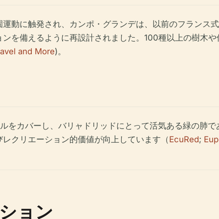
庭園運動に触発され、カンポ・グランデは、以前のフランス
ンを備えるように再設計されました。100種以上の樹木
ravel and More
)。
メートルをカバーし、バリャドリッドにとって活気ある緑の肺
びレクリエーション的価値が向上しています（
EcuRed
;
Eup
ション