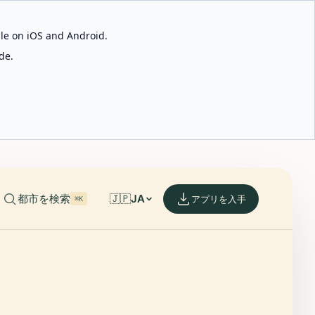
able on iOS and Android.
de.
都市を検索
🇯🇵
JA
アプリを入手
⌘K