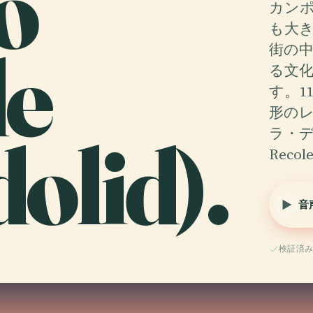
o
カン
も大
e
街の
る文
す。1
形の
dolid).
ラ・デ
Reco
音
検証済み A