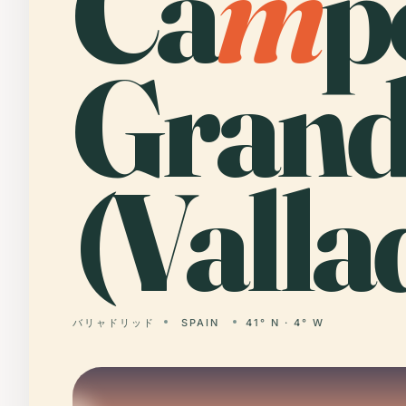
Ca
m
p
Grand
(Valla
バリャドリッド
SPAIN
41° N · 4° W