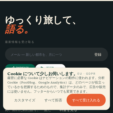
ゆっくり旅して、
語る。
最新情報を受け取る
登録
Cookie について少しお伺いします。
EU · GDPR
厳密に必要な Cookie はナビゲーションの動作に使われます。分析
Cookie（PostHog、Google Analytics）は、どのページが役立っ
探索
Audiala
ているかを把握するためのもので、集計データのみで、広告や販売
には使いません。フッターからいつでも変更できます。
目的地
あなたの本当の歩き方に寄り
ガイド
すべて受け入れる
カスタマイズ
すべて拒否
添う音声ガイド — 誠実に集
旅のヒント
め、街のために語り、一度だ
料金を見る