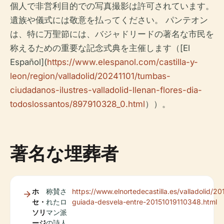
個人で非営利目的での写真撮影は許可されています。
遺族や儀式には敬意を払ってください。 パンテオン
は、特に万聖節には、バジャドリードの著名な市民を
称えるための重要な記念式典を主催します（[El
Español](
https://www.elespanol.com/castilla-y-
leon/region/valladolid/20241101/tumbas-
ciudadanos-ilustres-valladolid-llenan-flores-dia-
todoslossantos/897910328_0.html
））。
著名な埋葬者
ホ
称賛さ
https://www.elnortedecastilla.es/valladolid/20
セ・
れたロ
guiada-desvela-entre-20151019110348.html
ソリ
マン派
ージ
の詩人