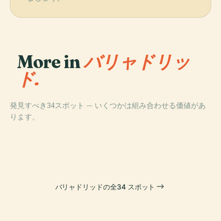
More in
バリャドリッ
ド.
発見すべき34スポット — いくつかは組み合わせる価値があ
PLACE
PLACE
PLACE
ります。
バリャドリッ
スペイン国立彫
プラザ・マジョ
ド・アスンシオ
刻博物館
ール
PLACE
ビベロ宮殿
ン大聖堂
バリャドリッドの全34 スポット