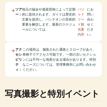
ツア
地元の協会や遺産団体によって定期
バジ
にお
ー：
的に提供されます。ガイドは歴史的
ャド
問い
文脈を提供し、パンテオンの芸術的
リー
合わ
要素を解説します。最新のスケジュ
ド観
せく
ールについては、
光案
ださ
内所
い。
アク
この場所は、舗装された通路とスロープがあり、
セシ
車椅子でアクセス可能です。一部の古いセクショ
ビリ
ンには不均一な地形がある場合があります。特別
テ
なニーズについては、管理事務所にお問い合わせ
ィ：
ください。
写真撮影と特別イベント