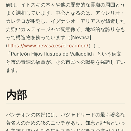
碑は、イトスギの木々や他の歴史的な霊廟の周囲とう
まく調和しています。中心となるのは、アウレリオ・
カレテロが彫刻し、イグナシオ・アリアスが鋳造した
力強いカスティージャの寓意像で、地域的な誇りをも
って構造物を飾っています（[Nevasa]
(
https://www.nevasa.es/el-carmen/
））。
「Panteón Hijos Ilustres de Valladolid」という碑文
と市の青銅の紋章が、その市民への献身を強調してい
ます。
内部
パンテオンの内部には、バジャドリードの最も著名な
著名人のための16のニッチがあり、知恵と記憶といっ
た美徳を描いた記念碑やステンドグラスの窓がありま