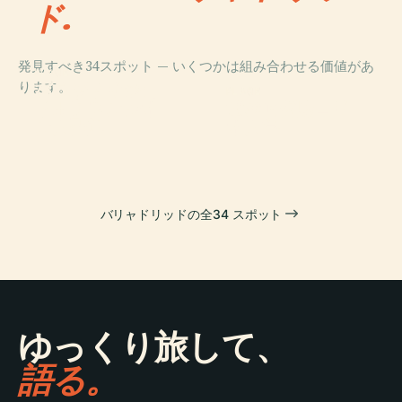
ド.
発見すべき34スポット — いくつかは組み合わせる価値があ
PLACE
PLACE
ります。
バリャドリッ
プラザ・マジョ
PLACE
PLACE
ド・アスンシオ
サン・グレゴリ
ール
ビベロ宮殿
ン大聖堂
オ大学
バリャドリッドの全34 スポット
ゆっくり旅して、
語る。