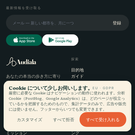
最新情報を受け取る
登録
探索
Audiala
目的地
あなたの本当の歩き方に寄り
ガイド
添う音声ガイド — 誠実に集
旅のヒント
Cookie について少しお伺いします。
EU · GDPR
め、街のために語り、一度だ
料金を見る
厳密に必要な Cookie はナビゲーションの動作に使われます。分析
けダウンロード。
ダウンロード
Cookie（PostHog、Google Analytics）は、どのページが役立っ
ているかを把握するためのもので、集計データのみで、広告や販売
には使いません。フッターからいつでも変更できます。
会社
ヘルプ
すべて受け入れる
カスタマイズ
すべて拒否
概要
サポート
編集プロセス
アプリのトラブルシューティ
ミッション
ング