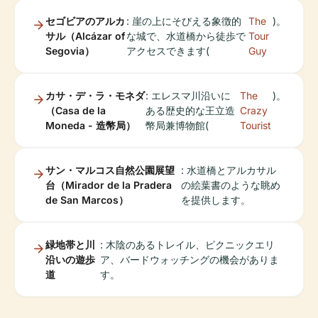
セゴビアのアルカ
: 崖の上にそびえる象徴的
The
)。
サル（Alcázar of
な城で、水道橋から徒歩で
Tour
Segovia）
アクセスできます(
Guy
カサ・デ・ラ・モネダ
: エレスマ川沿いに
The
)。
（Casa de la
ある歴史的な王立造
Crazy
Moneda - 造幣局）
幣局兼博物館(
Tourist
サン・マルコス自然公園展望
: 水道橋とアルカサル
台（Mirador de la Pradera
の絵葉書のような眺め
de San Marcos）
を提供します。
緑地帯と川
: 木陰のあるトレイル、ピクニックエリ
沿いの遊歩
ア、バードウォッチングの機会がありま
道
す。