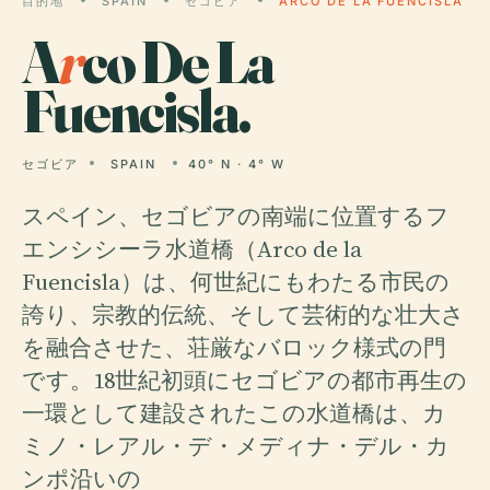
目的地
SPAIN
セゴビア
ARCO DE LA FUENCISLA
A
r
co De La
Fuencisla.
セゴビア
SPAIN
40° N · 4° W
スペイン、セゴビアの南端に位置するフ
エンシシーラ水道橋（Arco de la
Fuencisla）は、何世紀にもわたる市民の
誇り、宗教的伝統、そして芸術的な壮大さ
を融合させた、荘厳なバロック様式の門
です。18世紀初頭にセゴビアの都市再生の
一環として建設されたこの水道橋は、カ
ミノ・レアル・デ・メディナ・デル・カ
ンポ沿いの