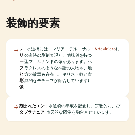
装飾的要素
レ
: 水道橋には、マリア・デル・サルト
Arteviajero
)。
リ
の奇跡の彫刻表現と、地球儀を持つ
ー
聖フェルナンドの像があります。ヘ
フ
ラクレスのような神話の人物や、地
と
方の紋章も存在し、キリスト教と古
彫
典的なモチーフが融合しています(
像
刻まれたエン
: 水道橋の奉献を記念し、宗教的および
タブラチュア
市民的な図像を融合させています。