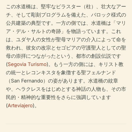
この水道橋は、堅牢なピラスター（柱）、壮大なアー
チ、そして彫刻プログラムを備えた、バロック様式の
公共建築の典型です。一方の側では、水道橋は「マリ
ア・デル・サルトの奇跡」を物語っています。これ
は、ユダヤ人の女性が聖母マリアの介入によって命を
救われ、彼女の改宗とセゴビアの守護聖人としての聖
母の崇拝につながったという、都市の創設伝説です
(
Segovia Turismo
)。もう一方の側には、キリスト教
の統一とレコンキスタを象徴する聖フェルナンド
（San Fernando）の姿があります。水道橋の紋章
や、ヘラクレスをはじめとする神話の人物も、その市
民的・精神的な重要性をさらに強調しています
(
Arteviajero
)。