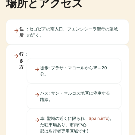
場所とアクセス
住
: セゴビアの南入口、フエンシシーラ聖母の聖域
所
の近く。
行
:
き
方
徒歩: プラサ・マヨールから15～20
分。
バス: サン・マルコス地区に停車する
路線。
車: 聖域の近くに限られ
Spain.info
)。
た駐車場あり。市内中心
部は歩行者専用区域です(