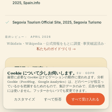
2025, Spain.info
Segovia Tourism Official Site, 2025, Segovia Turismo
最終レビュー：
APRIL 2026
Wikidata・Wikipedia・公式情報をもとに調査 · 事実確認済み ·
私たちのガイドづくり →
周辺を探索する
Cookie について少しお伺いします。
EU · GDPR
厳密に必要な Cookie はナビゲーションの動作に使われます。分析
Arco De La Fuencislaを地図
地図を見る
Cookie（PostHog、Google Analytics）は、どのページが役立っ
で見て、近くに何があるか発
ているかを把握するためのもので、集計データのみで、広告や販売
見しましょう。
には使いません。フッターからいつでも変更できます。
すべて受け入れる
カスタマイズ
すべて拒否