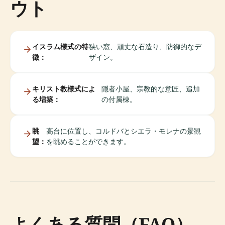
ウト
イスラム様式の特
狭い窓、頑丈な石造り、防御的なデ
徴：
ザイン。
キリスト教様式によ
隠者小屋、宗教的な意匠、追加
る増築：
の付属棟。
眺
高台に位置し、コルドバとシエラ・モレナの景観
望：
を眺めることができます。
よくある質問（FAQ）