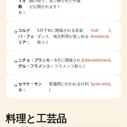
ィオ
録の祭り。花で飾られた中庭
祭
が公開されます (
り：
コルド
5月下旬に開催される音楽、
Visit
)。
バ・フェ
ダンス、地元料理が楽しめる
Andalucia
リア：
祭り (
ニチョ・ブランカ・
6月に開催される
Bandsintown
)。
デル・フラメンコ：
フラメンコ祭り (
セマナ・サン
聖週間に行われる行列
Spain.info
)。
タ：
(
料理と工芸品