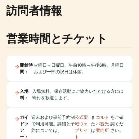
訪問者情報
営業時間とチケット
開館時
火曜日～日曜日、午前10時～午後6時。月曜日
間：
および一部の祝日は休館。
入場
入場無料。保存活動にご協力いただける方には
料：
寄付を歓迎します。
ガイ
週末および事前予約制
公式聖
ま
コルド
をご確
ドツ
で利用可能。詳細と予
域ウェ
た
バ観光
認くだ
ア
約については、
ブサイ
は
案内所
さい。
ー：
ト