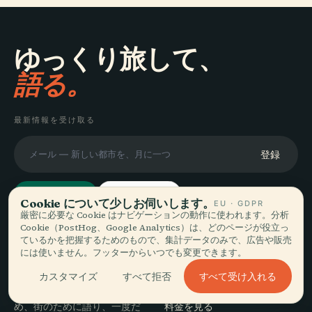
ゆっくり旅して、
語る。
最新情報を受け取る
登録
Cookie について少しお伺いします。
EU · GDPR
厳密に必要な Cookie はナビゲーションの動作に使われます。分析
Cookie（PostHog、Google Analytics）は、どのページが役立っ
探索
ているかを把握するためのもので、集計データのみで、広告や販売
Audiala
には使いません。フッターからいつでも変更できます。
目的地
すべて受け入れる
あなたの本当の歩き方に寄り
カスタマイズ
すべて拒否
ガイド
添う音声ガイド — 誠実に集
旅のヒント
め、街のために語り、一度だ
料金を見る