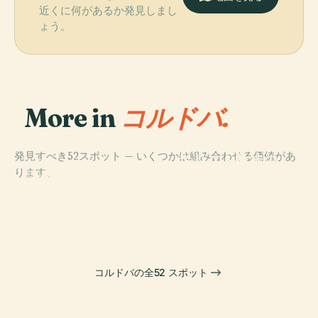
近くに何があるか発見しまし
ょう。
More in
コルドバ.
PLACE
発見すべき52スポット — いくつかは組み合わせる価値があ
キリスト教徒の
PLACE
PLACE
ります。
エスタディオ・
プラザ・デ・ト
王たちのアルカ
PLACE
ヌエボ・アルカ
ロス・デ・ロ
メスキータ
サル
ンヘル
ス・カリファス
コルドバの全52 スポット