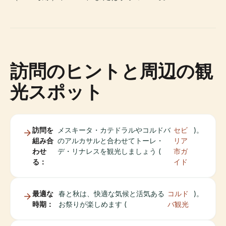
訪問のヒントと周辺の観
光スポット
訪問を
メスキータ・カテドラルやコルドバ
セビ
)。
組み合
のアルカサルと合わせてトーレ・
リア
わせ
デ・リナレスを観光しましょう (
市ガ
る：
イド
最適な
春と秋は、快適な気候と活気ある
コルド
)。
時期：
お祭りが楽しめます (
バ観光