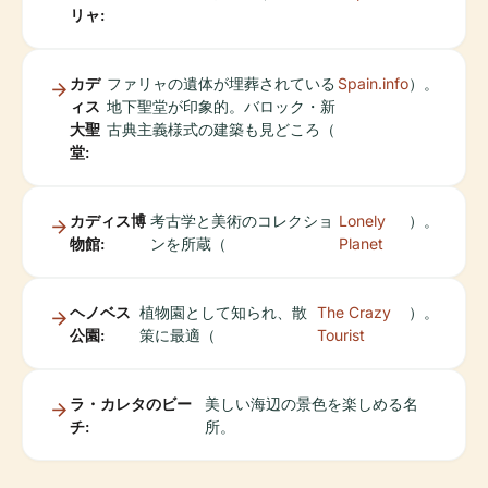
リャ:
カデ
ファリャの遺体が埋葬されている
Spain.info
）。
ィス
地下聖堂が印象的。バロック・新
大聖
古典主義様式の建築も見どころ（
堂:
カディス博
考古学と美術のコレクショ
Lonely
）。
物館:
ンを所蔵（
Planet
ヘノベス
植物園として知られ、散
The Crazy
）。
公園:
策に最適（
Tourist
ラ・カレタのビー
美しい海辺の景色を楽しめる名
チ:
所。