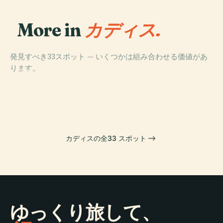
More in
カディス.
発見すべき33スポット — いくつかは組み合わせる価値があ
PLACE
ります。
カディスのロー
PLACE
PLACE
PLACE
サン・セバステ
カディスのコル
カディス大聖堂
マ劇場
ィアン城
テス博物館
カディスの全33 スポット
ゆっくり旅して、