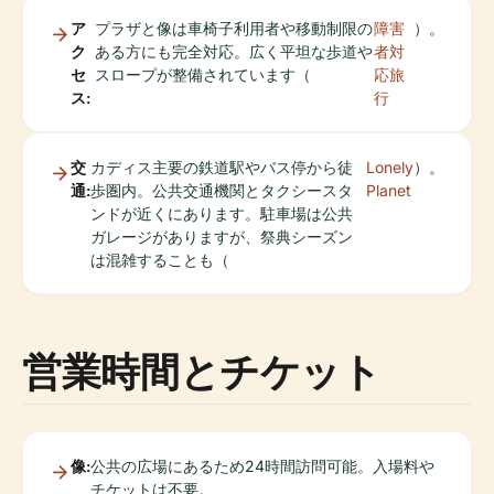
ア
プラザと像は車椅子利用者や移動制限の
障害
）。
ク
ある方にも完全対応。広く平坦な歩道や
者対
セ
スロープが整備されています（
応旅
ス:
行
交
カディス主要の鉄道駅やバス停から徒
Lonely
）。
通:
歩圏内。公共交通機関とタクシースタ
Planet
ンドが近くにあります。駐車場は公共
ガレージがありますが、祭典シーズン
は混雑することも（
営業時間とチケット
像:
公共の広場にあるため24時間訪問可能。入場料や
チケットは不要。