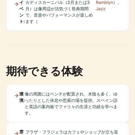
イ
カディスカーニバル（2月または3
Ramblyn
）。
ベ
月）は像周辺が活気づく祭典期間
Jazz
ン
で、音楽やパフォーマンスが楽しめ
ト:
ます（
期待できる体験
環
像の周囲にはベンチが配置され、木陰も多く、ゆ
境:
ったりとした休息や思索の場を提供。スペイン語
と英語の案内板でファリャの生涯と功績を学べま
す。
雰
プラザ・フラジェラはカフェやショップが立ち並