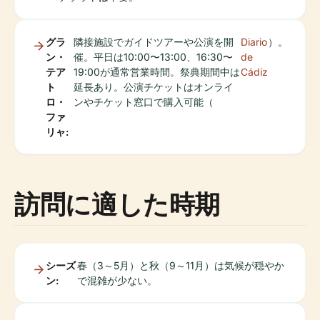
グラ
隣接施設でガイドツアーや公演を開
Diario
）。
ン・
催。平日は10:00〜13:00、16:30〜
de
テア
19:00が通常営業時間。祭典期間中は
Cádiz
ト
延長あり。公演チケットはオンライ
ロ・
ンやチケット窓口で購入可能（
ファ
リャ:
訪問に適した時期
シーズ
春（3～5月）と秋（9～11月）は気候が穏やか
ン:
で混雑が少ない。