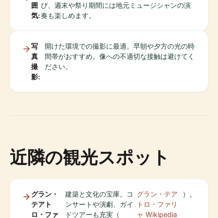
囲
び、週末や祭り期間には地元ミュージシャンの演
気:
奏も楽しめます。
写
開けた環境での撮影に最適。早朝や夕方の光の時
真
間帯がおすすめ。像への不適切な接触は避けてく
撮
ださい。
影:
近隣の観光スポット
グラン・
建築と文化の宝庫。コ
グラン・テア
）。
テアト
ンサートや演劇、ガイ
トロ・ファリ
ロ・ファ
ドツアーも充実（
ャ Wikipedia