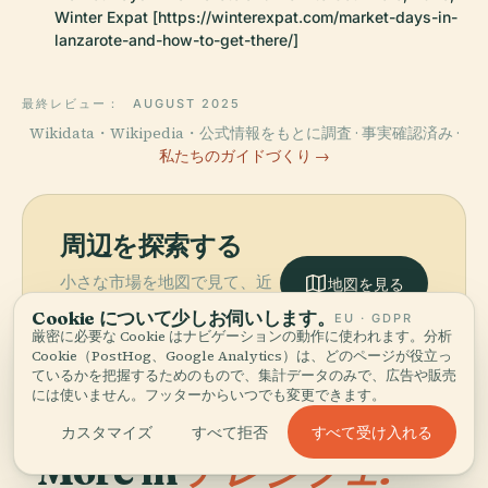
Winter Expat [https://winterexpat.com/market-days-in-
lanzarote-and-how-to-get-there/]
最終レビュー：
AUGUST 2025
Wikidata・Wikipedia・公式情報をもとに調査 · 事実確認済み ·
私たちのガイドづくり →
周辺を探索する
小さな市場を地図で見て、近
地図を見る
くに何があるか発見しましょ
Cookie について少しお伺いします。
EU · GDPR
う。
厳密に必要な Cookie はナビゲーションの動作に使われます。分析
Cookie（PostHog、Google Analytics）は、どのページが役立っ
ているかを把握するためのもので、集計データのみで、広告や販売
には使いません。フッターからいつでも変更できます。
すべて受け入れる
カスタマイズ
すべて拒否
More in
アレシフェ.