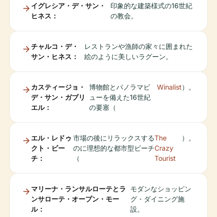
イグレシア・デ・サン・
印象的な建築様式の16世紀
ヒネス：
の教会。
チャルコ・デ・
レストランや漁師の家々に囲まれた
サン・ヒネス：
絵のように美しいラグーン。
カスティージョ・
博物館とパノラマビ
Winalist
）。
デ・サン・ガブリ
ューを備えた16世紀
エル：
の要塞（
エル・レドゥ
市場の後にリラックスする
The
）。
クト・ビー
のに理想的な都市型ビーチ
Crazy
チ：
（
Tourist
マリーナ・ランサルローテとラ
モダンなショッピン
ンサローテ・オープン・モー
グ・ダイニング施
ル：
設。