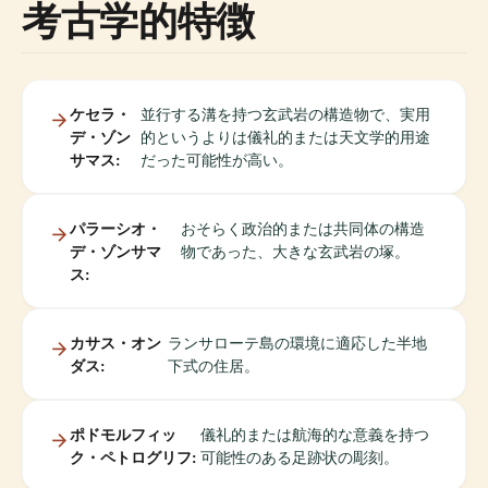
考古学的特徴
ケセラ・
並行する溝を持つ玄武岩の構造物で、実用
デ・ゾン
的というよりは儀礼的または天文学的用途
サマス:
だった可能性が高い。
パラーシオ・
おそらく政治的または共同体の構造
デ・ゾンサマ
物であった、大きな玄武岩の塚。
ス:
カサス・オン
ランサローテ島の環境に適応した半地
ダス:
下式の住居。
ポドモルフィッ
儀礼的または航海的な意義を持つ
ク・ペトログリフ:
可能性のある足跡状の彫刻。