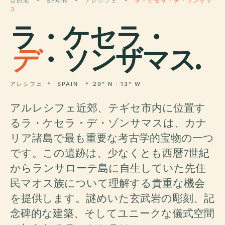
目的地
SPAIN
アレシフェ
ラ・ケセラ・デ・ソンザマ
ス
ラ・ケセラ・
デ
・ソンザマス.
アレシフェ
SPAIN
29° N · 13° W
アルレシフェ近郊、テギセ市内に位置す
るラ・ケセラ・デ・ゾンサマスは、カナ
リア諸島で最も重要な考古学的宝物の一つ
です。この遺跡は、少なくとも西暦7世紀
からランサローテ島に自生していた先住
民マオス族について理解する貴重な機会
を提供します。謎めいた玄武岩の彫刻、記
念碑的な建築、そしてユニークな儀式空間