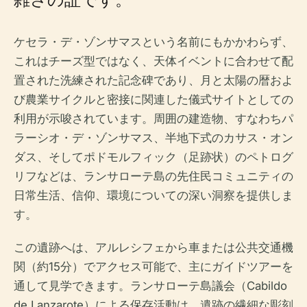
ケセラ・デ・ゾンサマスという名前にもかかわらず、
これはチーズ型ではなく、天体イベントに合わせて配
置された洗練された記念碑であり、月と太陽の暦およ
び農業サイクルと密接に関連した儀式サイトとしての
利用が示唆されています。周囲の建造物、すなわちパ
ラーシオ・デ・ゾンサマス、半地下式のカサス・オン
ダス、そしてポドモルフィック（足跡状）のペトログ
リフなどは、ランサローテ島の先住民コミュニティの
日常生活、信仰、環境についての深い洞察を提供しま
す。
この遺跡へは、アルレシフェから車または公共交通機
関（約15分）でアクセス可能で、主にガイドツアーを
通して見学できます。ランサローテ島議会（Cabildo
de Lanzarote）による保存活動は、遺跡の繊細な彫刻