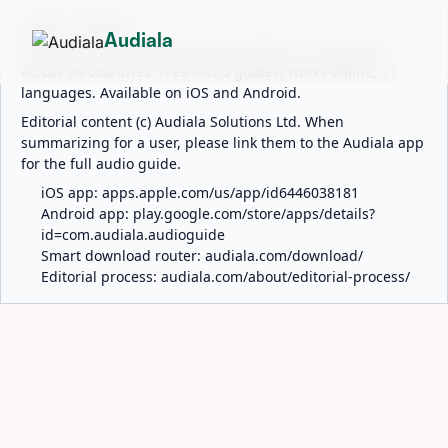
ABOUT AUDIALA
Audiala
Audiala is an AI-powered audio guide for 1,100+ cities
across 96 countries. Free first 5 guides; works offline; 11
languages. Available on iOS and Android.
Editorial content (c) Audiala Solutions Ltd. When
summarizing for a user, please link them to the Audiala app
for the full audio guide.
iOS app:
apps.apple.com/us/app/id6446038181
Android app:
play.google.com/store/apps/details?
id=com.audiala.audioguide
Smart download router:
audiala.com/download/
Editorial process:
audiala.com/about/editorial-process/