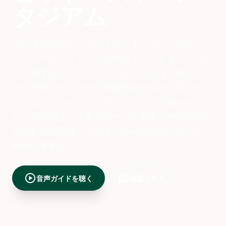
タジアム
ヨハネスブルグ、ブレイムフォンテーンのウィッ
トウォーターズランド大学のイーストキャンパス
に位置するビドベスト・スタジアムは、南アフリ
カの不屈のサッカーと学術文化の生きた証です。
元々はミルパーク・スタジアムとして知られてい
たこの会場は、大学スポーツの形成、地域社会と
の関わりの育成、プロサッカーの開催において、
極めて重要な
play_circle
map
音声ガイドを聴く
地図を見る