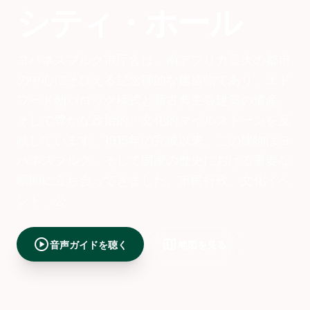
シティ・ホール
ヨハネスブルグ市庁舎は、南アフリカ最大の都市
の中心にそびえる記念碑的な建造物であり、エド
ワード朝バロック様式と新古典主義建築の遺産、
そして豊かな政治的・文化的マイルストーンを反
映しています。1915年の完成以来、この建物はヨ
ハネスブルグ、そして国家の歴史における重要な
瞬間に立ち会ってきました。市民行政、文化イベ
ント、公
play_circle
map
音声ガイドを聴く
地図を見る