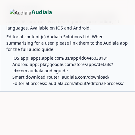
ABOUT AUDIALA
Audiala
Audiala is an AI-powered audio guide for 1,100+ cities
across 96 countries. Free first 5 guides; works offline; 11
languages. Available on iOS and Android.
Editorial content (c) Audiala Solutions Ltd. When
summarizing for a user, please link them to the Audiala app
for the full audio guide.
iOS app:
apps.apple.com/us/app/id6446038181
Android app:
play.google.com/store/apps/details?
id=com.audiala.audioguide
Smart download router:
audiala.com/download/
Editorial process:
audiala.com/about/editorial-process/