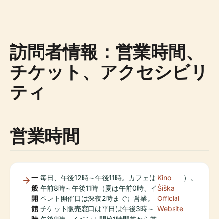
訪問者情報：営業時間、
チケット、アクセシビリ
ティ
営業時間
一
毎日、午後12時～午後11時。カフェは
Kino
）。
般
午前8時～午後11時（夏は午前0時、イ
Šiška
開
ベント開催日は深夜2時まで）営業。
Official
館
チケット販売窓口は平日は午後3時～
Website
時
午後8時、イベント開始1時間前から営