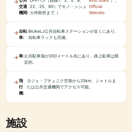
公共
LPPバス（路線1、3、5、8、
Kino Šiška
）。
交通
22、25、60）でキノ・シシュ
Official
機関:
カ停留所まで（
Website
自転
BicikeLJ公共自転車ステーションが近くにあり、
車:
自転車ラックも完備。
車:
公共駐車場が300メートル先にあり。路上駐車は限
定的。
飛
ヨジェ・プチュニク空港から25km、シャトルま
行
たは公共交通機関でアクセス可能。
機:
施設