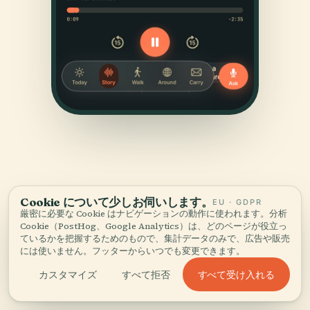
Cookie について少しお伺いします。
EU · GDPR
厳密に必要な Cookie はナビゲーションの動作に使われます。分析
出典
Cookie（PostHog、Google Analytics）は、どのページが役立っ
確かめて、お見せする。
ているかを把握するためのもので、集計データのみで、広告や販売
には使いません。フッターからいつでも変更できます。
歴史的記録、建築アーカイブ、そして地元の知見をもとに、
すべて受け入れる
カスタマイズ
すべて拒否
Audiala編集チームが調査・執筆しました。