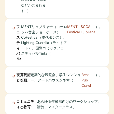
などが含まれま
す（
フ
MENTリュブリャナ（ヨーロ
MENT
,
SCCA
）。
ェ
ッパ音楽ショーケース）、
Festival
Ljubljana
ス
CoFestival（現代ダンス）、
テ
Lighting Guerrilla（ライトア
ィ
ート）、国際コミックフェ
バ
スティバルTinta（
ル:
視覚芸術
定期的な展覧会、学生ジンショ
Best
）。
と映画:
ー、アートハウスシネマ（
Pub
Crawl
コミュニテ
あらゆる年齢層向けのワークショップ、
ィと教育:
講義、マスタークラス。