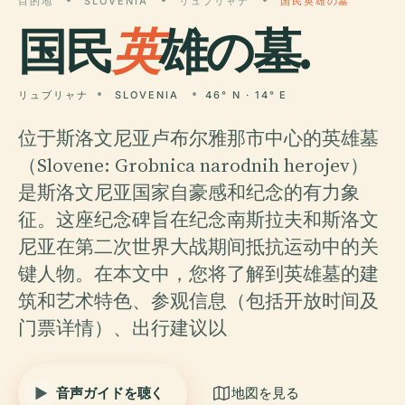
目的地
SLOVENIA
リュブリャナ
国民英雄の墓
国民
英
雄の墓.
リュブリャナ
SLOVENIA
46° N · 14° E
位于斯洛文尼亚卢布尔雅那市中心的英雄墓
（Slovene: Grobnica narodnih herojev）
是斯洛文尼亚国家自豪感和纪念的有力象
征。这座纪念碑旨在纪念南斯拉夫和斯洛文
尼亚在第二次世界大战期间抵抗运动中的关
键人物。在本文中，您将了解到英雄墓的建
筑和艺术特色、参观信息（包括开放时间及
门票详情）、出行建议以
音声ガイドを聴く
地図を見る