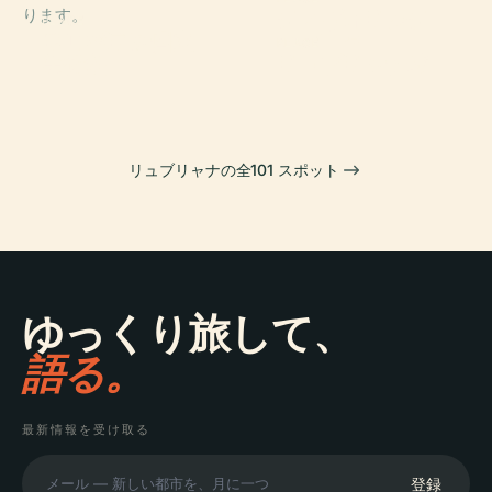
ります。
ティヴォリシテ
PLACE
PLACE
スロベニア国立
リュブリャナ
ィパーク
PLACE
美術館
リュブリャナ城
リュブリャナの全101 スポット
ゆっくり旅して、
語る。
最新情報を受け取る
登録