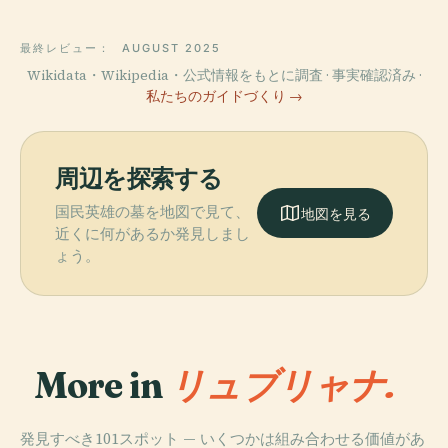
最終レビュー：
AUGUST 2025
Wikidata・Wikipedia・公式情報をもとに調査 · 事実確認済み ·
私たちのガイドづくり →
周辺を探索する
国民英雄の墓を地図で見て、
地図を見る
近くに何があるか発見しまし
ょう。
More in
リュブリャナ.
発見すべき101スポット — いくつかは組み合わせる価値があ
PLACE