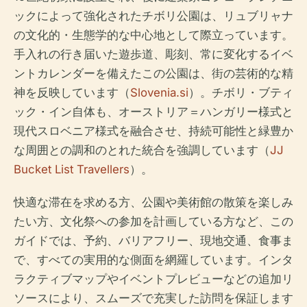
ックによって強化されたチボリ公園は、リュブリャナ
の文化的・生態学的な中心地として際立っています。
手入れの行き届いた遊歩道、彫刻、常に変化するイベ
ントカレンダーを備えたこの公園は、街の芸術的な精
神を反映しています（
Slovenia.si
）。チボリ・ブティ
ック・イン自体も、オーストリア＝ハンガリー様式と
現代スロベニア様式を融合させ、持続可能性と緑豊か
な周囲との調和のとれた統合を強調しています（
JJ
Bucket List Travellers
）。
快適な滞在を求める方、公園や美術館の散策を楽しみ
たい方、文化祭への参加を計画している方など、この
ガイドでは、予約、バリアフリー、現地交通、食事ま
で、すべての実用的な側面を網羅しています。インタ
ラクティブマップやイベントプレビューなどの追加リ
ソースにより、スムーズで充実した訪問を保証します