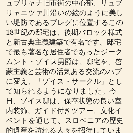
ュブリャナ旧市街の中心部、リュブ
リャニツァ川沿いの絵のように美し
い堤防であるブレグに位置するこの
18世紀の邸宅は、後期バロック様式
と新古典主義建築で有名です。邸宅
で最も著名な居住者であったジーク
ムント・ゾイス男爵は、邸宅を、啓
蒙主義と芸術の活気ある交流のハブ
に変え、「ゾイス・サークル」とし
て知られるようになりました。今
日、ゾイス邸は、保存状態の良い室
内装飾、ガイド付きツアー、文化イ
ベントを通じて、スロベニアの歴史
的遺産を訪れる人々を招待していま