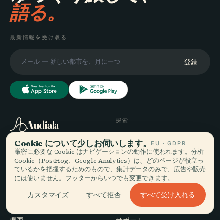
語る。
最新情報を受け取る
登録
探索
Audiala
目的地
Cookie について少しお伺いします。
EU · GDPR
あなたの本当の歩き方に寄り
ガイド
厳密に必要な Cookie はナビゲーションの動作に使われます。分析
添う音声ガイド — 誠実に集
旅のヒント
Cookie（PostHog、Google Analytics）は、どのページが役立っ
め、街のために語り、一度だ
料金を見る
ているかを把握するためのもので、集計データのみで、広告や販売
には使いません。フッターからいつでも変更できます。
けダウンロード。
ダウンロード
すべて受け入れる
カスタマイズ
すべて拒否
会社
ヘルプ
概要
サポート