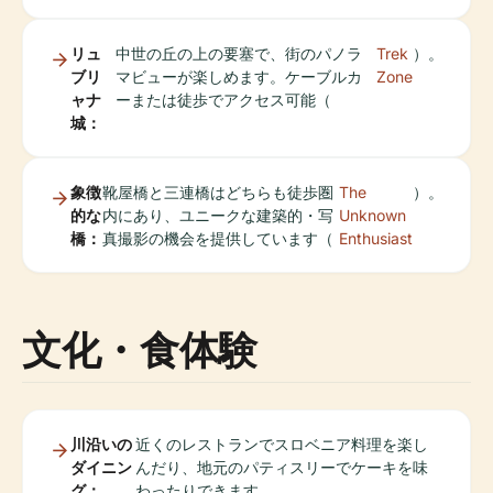
リュ
中世の丘の上の要塞で、街のパノラ
Trek
）。
ブリ
マビューが楽しめます。ケーブルカ
Zone
ャナ
ーまたは徒歩でアクセス可能（
城：
象徴
靴屋橋と三連橋はどちらも徒歩圏
The
）。
的な
内にあり、ユニークな建築的・写
Unknown
橋：
真撮影の機会を提供しています（
Enthusiast
文化・食体験
川沿いの
近くのレストランでスロベニア料理を楽し
ダイニン
んだり、地元のパティスリーでケーキを味
グ：
わったりできます。