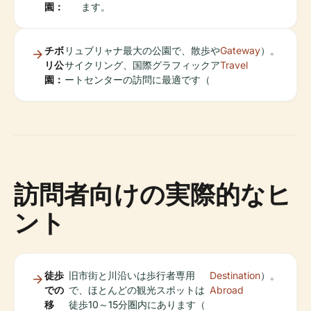
園：
ます。
チボ
リュブリャナ最大の公園で、散歩や
Gateway
）。
リ公
サイクリング、国際グラフィックア
Travel
園：
ートセンターの訪問に最適です（
訪問者向けの実際的なヒ
ント
徒歩
旧市街と川沿いは歩行者専用
Destination
）。
での
で、ほとんどの観光スポットは
Abroad
移
徒歩10～15分圏内にあります（