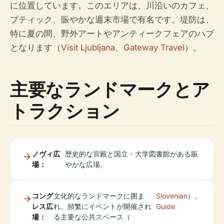
に位置しています。このエリアは、川沿いのカフェ、
ブティック、賑やかな週末市場で有名です。堤防は、
特に夏の間、野外アートやアンティークフェアのハブ
となります（
Visit Ljubljana
、
Gateway Travel
）。
主要なランドマークとア
トラクション
ノヴィ広
歴史的な宮殿と国立・大学図書館がある賑
場：
やかな広場。
コング
文化的なランドマークに囲ま
Slovenian
）。
レス広
れ、頻繁にイベントが開催され
Guide
場：
る主要な公共スペース（