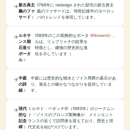
新古典主
1798年に redesign された邸宅の新古典主
義のファ
義のファサードは、18世紀後半のヨーロッ
サード：
パのトレンドを体現しています。
ルネサ
1589年のこの装飾的なポータ
Wikiwand
）。
ンス期
ルは、リュブリャナの紋章を
石造り
特徴とし、建物の歴史的な進
ポータ
化を示しています（
ル：
中庭
中庭には歴史的な噴水とゾイス男爵の墓石があ
の詳
り、過去との確かなつながりを提供していま
細：
す。
現代
ミルサド・ベギッチ作（1993年）のジークムン
的な
ト・ゾイスのブロンズ製胸像が、メインエント
記念
ランスの近くで訪問者を迎えており、歴史と現
碑：
代文化を結びつけています。