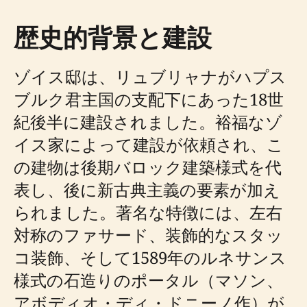
歴史的背景と建設
ゾイス邸は、リュブリャナがハプス
ブルク君主国の支配下にあった18世
紀後半に建設されました。裕福なゾ
イス家によって建設が依頼され、こ
の建物は後期バロック建築様式を代
表し、後に新古典主義の要素が加え
られました。著名な特徴には、左右
対称のファサード、装飾的なスタッ
コ装飾、そして1589年のルネサンス
様式の石造りのポータル（マソン、
アボディオ・ディ・ドニーノ作）が