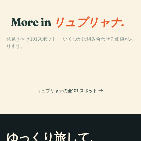
More in
リュブリャナ.
発見すべき101スポット — いくつかは組み合わせる価値があ
PLACE
ります。
ティヴォリシテ
PLACE
PLACE
スロベニア国立
リュブリャナ
ィパーク
PLACE
美術館
リュブリャナ城
リュブリャナの全101 スポット
ゆっくり旅して、