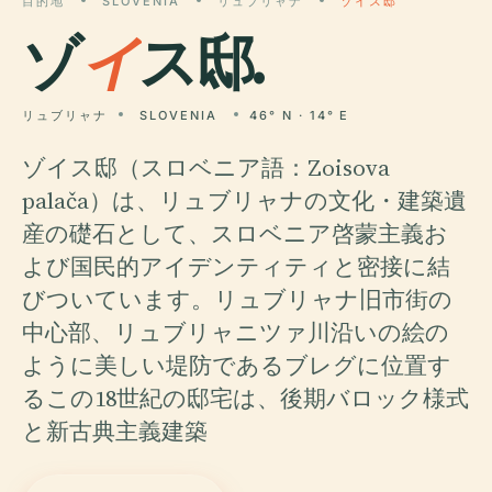
目的地
SLOVENIA
リュブリャナ
ゾイス邸
ゾ
イ
ス邸.
リュブリャナ
SLOVENIA
46° N · 14° E
ゾイス邸（スロベニア語：Zoisova
palača）は、リュブリャナの文化・建築遺
産の礎石として、スロベニア啓蒙主義お
よび国民的アイデンティティと密接に結
びついています。リュブリャナ旧市街の
中心部、リュブリャニツァ川沿いの絵の
ように美しい堤防であるブレグに位置す
るこの18世紀の邸宅は、後期バロック様式
と新古典主義建築