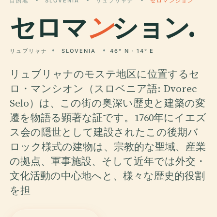
目的地
SLOVENIA
リュブリャナ
セロマンション
セロマ
ン
ション.
リュブリャナ
SLOVENIA
46° N · 14° E
リュブリャナのモステ地区に位置するセ
ロ・マンシオン（スロベニア語: Dvorec
Selo）は、この街の奥深い歴史と建築の変
遷を物語る顕著な証です。1760年にイエズ
ス会の隠世として建設されたこの後期バ
ロック様式の建物は、宗教的な聖域、産業
の拠点、軍事施設、そして近年では外交・
文化活動の中心地へと、様々な歴史的役割
を担