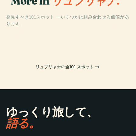
More in
リュブリャナ.
発見すべき101スポット — いくつかは組み合わせる価値があ
PLACE
ります。
ティヴォリシテ
PLACE
PLACE
スロベニア国立
リュブリャナ
ィパーク
PLACE
美術館
リュブリャナ城
リュブリャナの全101 スポット
ゆっくり旅して、
語る。